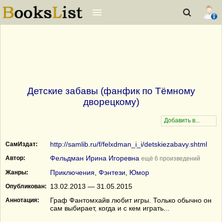
Детские забавы (фанфик по Тёмному
дворецкому)
http://samlib.ru/f/felxdman_i_i/detskiezabavy.shtml
СамИздат:
Фельдман Ирина Игоревна
Автор:
ещё 6 произведений
Приключения
,
Фэнтези
,
Юмор
Жанры:
13.02.2013 — 31.05.2015
Опубликован:
Граф Фантомхайв любит игры. Только обычно он
Аннотация:
сам выбирает, когда и с кем играть...