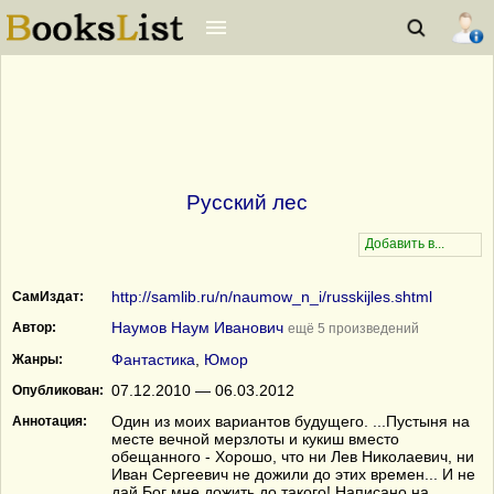
Русский лес
http://samlib.ru/n/naumow_n_i/russkijles.shtml
СамИздат:
Наумов Наум Иванович
Автор:
ещё 5 произведений
Фантастика
,
Юмор
Жанры:
07.12.2010 — 06.03.2012
Опубликован:
Один из моих вариантов будущего. ...Пустыня на
Аннотация:
месте вечной мерзлоты и кукиш вместо
обещанного - Хорошо, что ни Лев Николаевич, ни
Иван Сергеевич не дожили до этих времен... И не
дай Бог мне дожить до такого! Написано на