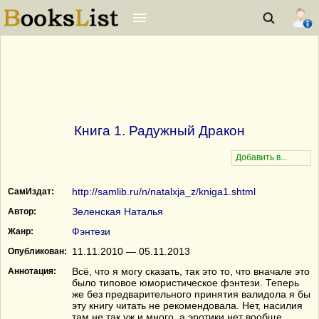
Книга 1. Радужный Дракон
http://samlib.ru/n/natalxja_z/kniga1.shtml
СамИздат:
Зеленская Наталья
Автор:
Фэнтези
Жанр:
11.11.2010 — 05.11.2013
Опубликован:
Всё, что я могу сказать, так это то, что вначале это
Аннотация:
было типовое юмористическое фэнтези. Теперь
же без предварительного принятия валидола я бы
эту книгу читать не рекомендовала. Нет, насилия
там не так уж и много, а эротики нет вообще.