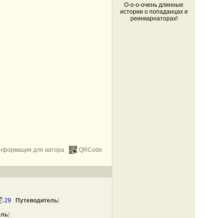
О-о-о-очень длинные
истории о попаданцах и
реинкарнаторах!
нформация для автора
QRCode
29
Путеводитель
)
ель
)