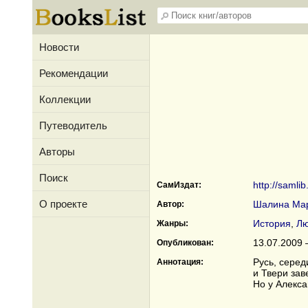
Новости
Рекомендации
Коллекции
Путеводитель
Авторы
Поиск
http://samli
СамИздат:
О проекте
Шалина Мар
Автор:
История
,
Лю
Жанры:
13.07.2009 
Опубликован:
Русь, серед
Аннотация:
и Твери зав
Но у Алекса