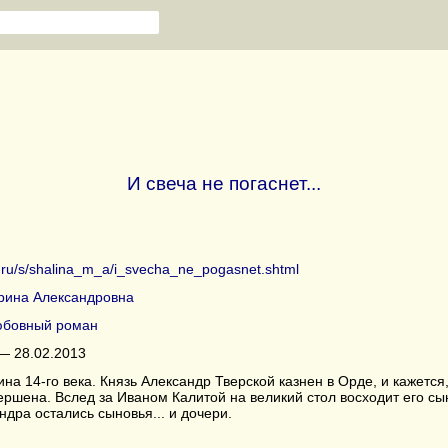
И свеча не погаснет...
b.ru/s/shalina_m_a/i_svecha_ne_pogasnet.shtml
ина Александровна
бовный роман
— 28.02.2013
ина 14-го века. Князь Александр Тверской казнен в Орде, и кажетс
ершена. Вслед за Иваном Калитой на великий стол восходит его с
ндра остались сыновья... и дочери.