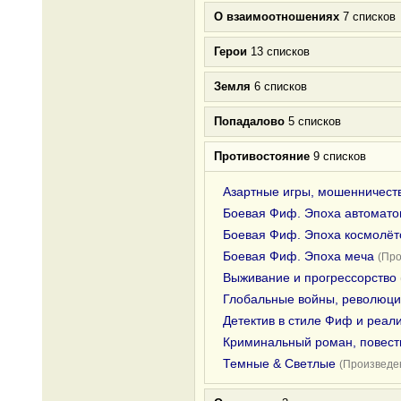
О взаимоотношениях
7 списков
Герои
13 списков
Земля
6 списков
Попадалово
5 списков
Противостояние
9 списков
Азартные игры, мошенничест
Боевая Фиф. Эпоха автомато
Боевая Фиф. Эпоха космолёт
Боевая Фиф. Эпоха меча
(Про
Выживание и прогрессорство
Глобальные войны, революци
Детектив в стиле Фиф и реал
Криминальный роман, повесть
Темные & Светлые
(Произведен