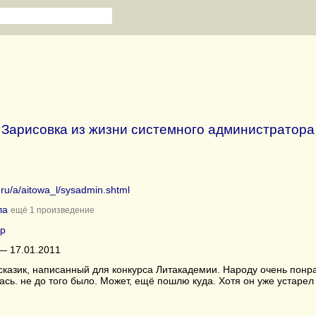
Зарисовка из жизни системного администратора
b.ru/a/aitowa_l/sysadmin.shtml
ла
ещё 1 произведение
р
— 17.01.2011
казик, написанный для конкурса Литакадемии. Народу очень понрав
ась. не до того было. Может, ещё пошлю куда. Хотя он уже устарел 