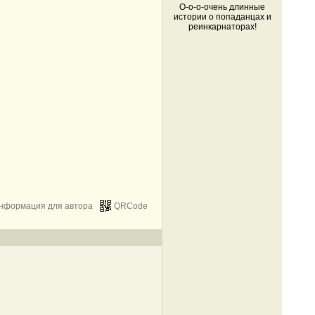
О-о-о-очень длинные
истории о попаданцах и
реинкарнаторах!
нформация для автора
QRCode