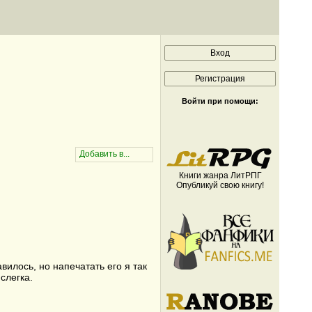
Войти при помощи:
Книги жанра ЛитРПГ
Опубликуй свою книгу!
илось, но напечатать его я так
слегка.