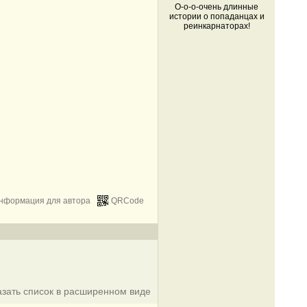
О-о-о-очень длинные
истории о попаданцах и
реинкарнаторах!
нформация для автора
QRCode
азать список в расширенном виде