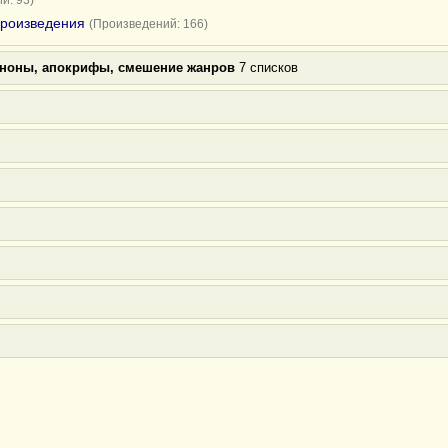
й: 93)
произведения
(Произведений: 166)
аноны, апокрифы, смешение жанров
7 списков