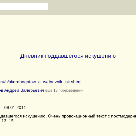
Дневник поддавшегося искушению
b.ru/s/skorobogatow_a_w/dnevnik_isk.shtml
ов Андрей Валерьевич
ещё 13 произведений
— 09.01.2011
ддавшегося искушению. Очень провокационный текст с постмодерни
0_13_15