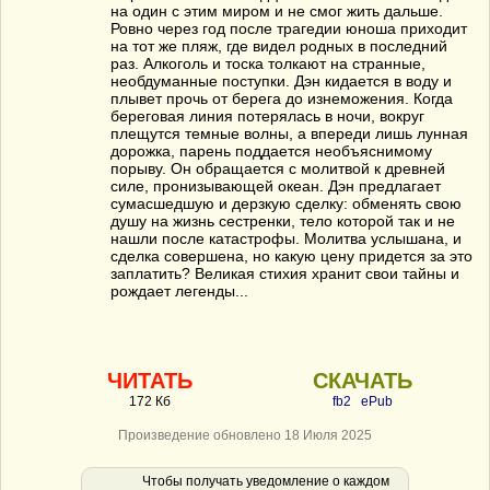
на один с этим миром и не смог жить дальше.
Ровно через год после трагедии юноша приходит
на тот же пляж, где видел родных в последний
раз. Алкоголь и тоска толкают на странные,
необдуманные поступки. Дэн кидается в воду и
плывет прочь от берега до изнеможения. Когда
береговая линия потерялась в ночи, вокруг
плещутся темные волны, а впереди лишь лунная
дорожка, парень поддается необъяснимому
порыву. Он обращается с молитвой к древней
силе, пронизывающей океан. Дэн предлагает
сумасшедшую и дерзкую сделку: обменять свою
душу на жизнь сестренки, тело которой так и не
нашли после катастрофы. Молитва услышана, и
сделка совершена, но какую цену придется за это
заплатить? Великая стихия хранит свои тайны и
рождает легенды...
ЧИТАТЬ
СКАЧАТЬ
172 Кб
fb2
ePub
Произведение обновлено 18 Июля 2025
Чтобы получать уведомление о каждом