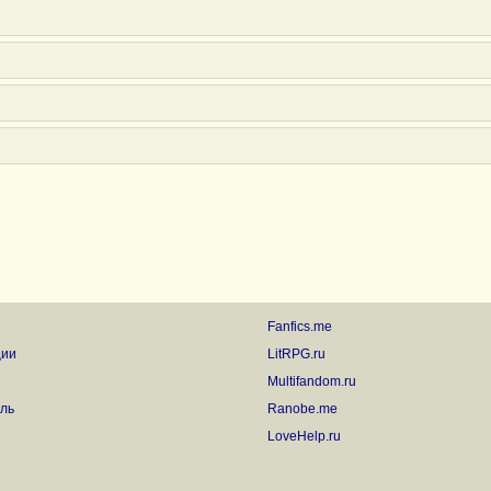
Fanfics.me
ции
LitRPG.ru
Multifandom.ru
ль
Ranobe.me
LoveHelp.ru