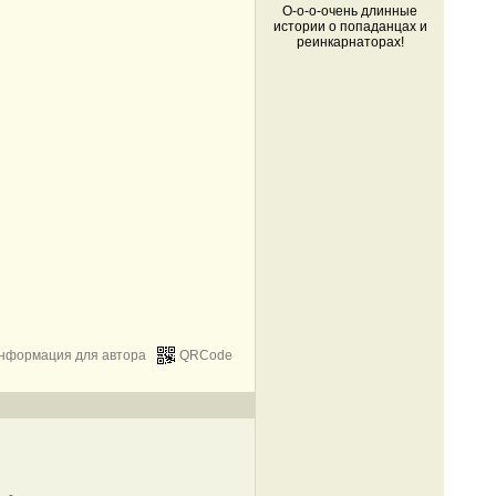
О-о-о-очень длинные
истории о попаданцах и
реинкарнаторах!
нформация для автора
QRCode