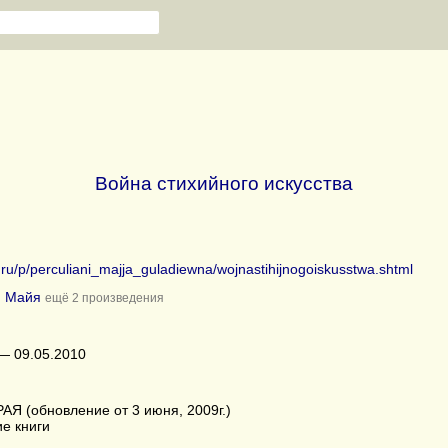
Война стихийного искусства
b.ru/p/perculiani_majja_guladiewna/wojnastihijnogoiskusstwa.shtml
и Майя
ещё 2 произведения
— 09.05.2010
Я (обновление от 3 июня, 2009г.)
е книги