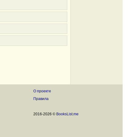
О проекте
Правила
2016-2026 ©
BooksList.me