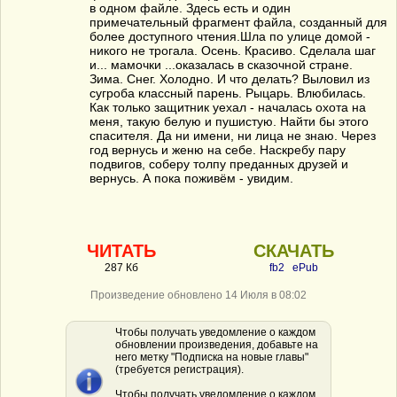
в одном файле. Здесь есть и один
примечательный фрагмент файла, созданный для
более доступного чтения.Шла по улице домой -
никого не трогала. Осень. Красиво. Сделала шаг
и... мамочки ...оказалась в сказочной стране.
Зима. Снег. Холодно. И что делать? Выловил из
сугроба классный парень. Рыцарь. Влюбилась.
Как только защитник уехал - началась охота на
меня, такую белую и пушистую. Найти бы этого
спасителя. Да ни имени, ни лица не знаю. Через
год вернусь и женю на себе. Наскребу пару
подвигов, соберу толпу преданных друзей и
вернусь. А пока поживём - увидим.
ЧИТАТЬ
СКАЧАТЬ
287 Кб
fb2
ePub
Произведение обновлено 14 Июля в 08:02
Чтобы получать уведомление о каждом
обновлении произведения, добавьте на
него метку "Подписка на новые главы"
(требуется регистрация).
Чтобы получать уведомление о каждом