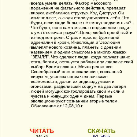
всегда умели делать. Фактор массового
поражения не фатального действия, препарат
вируса дисбаланса структур. Код Диструкт. Он
изменил все, а люди стали уничтожать себя. Что
будет, если люди больше не смогут подчиняться?.
Что будет, если сама мысль о подчинении сводит
с ума отключая разум?. Цель, любой ценой выйти
из-под контроля. Страх и ярость, бурлящий
адреналин в крови, Инволюция и Эволюция
вылепят нового хозяина, планеты с древним
названием и одним смыслом на многих языках
"ЗЕМЛЯ". Что сделают люди, когда получат шанс
стать богами, останутся рабами или сделают свой
выбор. Время покажет. Мечта решит все.
Своеобразный пост апокалипсис, вызванный
вирусом, усиливающим человеческие
возможности, делая их индивидуумами и
эгоистами, разделивший социум на два лагеря
людей могущих контролировать свои мысли и
чувства и живущих одним днем. Первые
эволюционируют сознанием вторые телом.
Обновление от 12,08,10 г.
ЧИТАТЬ
СКАЧАТЬ
249 Кб
fb2
ePub