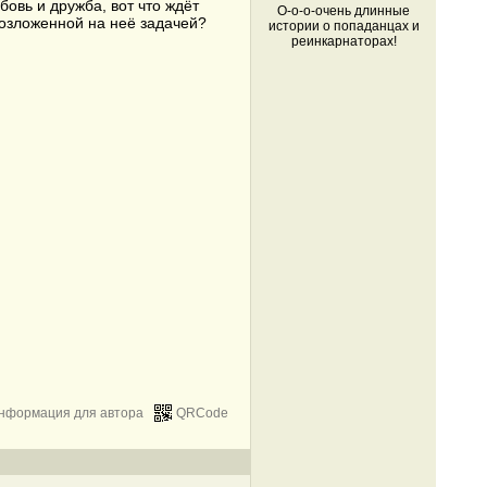
бовь и дружба, вот что ждёт
О-о-о-очень длинные
озложенной на неё задачей?
истории о попаданцах и
реинкарнаторах!
нформация для автора
QRCode