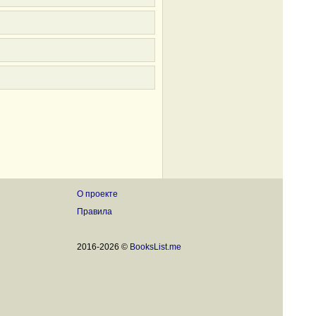
О проекте
Правила
2016-2026 ©
BooksList.me