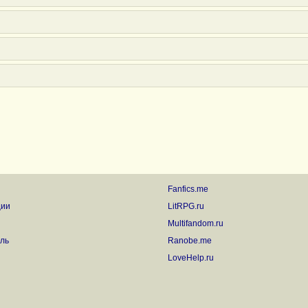
Fanfics.me
ции
LitRPG.ru
Multifandom.ru
ль
Ranobe.me
LoveHelp.ru