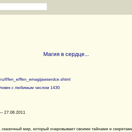
Магия в сердце...
b.ru/f/fen_e/ffen_emagijawserdce.shtml
ловек с любимым числом 1430
— 27.08.2011
 сказочный мир, который очаровывает своими тайнами и секретам