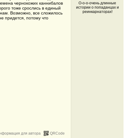
племена чернокожих каннибалов
О-о-о-очень длинные
истории о попаданцах и
орого тоже срослись в единый
реинкарнаторах!
нам. Возможно, все сложилось
не придется, потому что
нформация для автора
QRCode