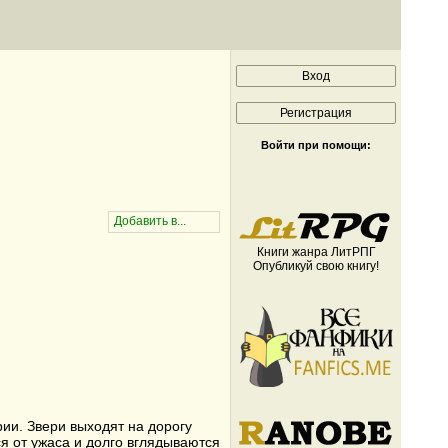
Войти при помощи:
Книги жанра ЛитРПГ
Опубликуй свою книгу!
ии. Звери выходят на дорогу
я от ужаса и долго вглядываются