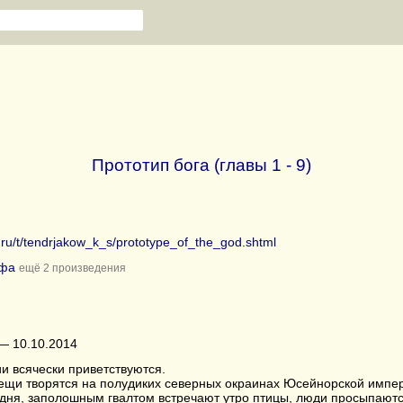
Прототип бога (главы 1 - 9)
b.ru/t/tendrjakow_k_s/prototype_of_the_god.shtml
ьфа
ещё 2 произведения
— 10.10.2014
и всячески приветствуются.
ещи творятся на полудиких северных окраинах Юсейнорской импер
дня, заполошным гвалтом встречают утро птицы, люди просыпаютс