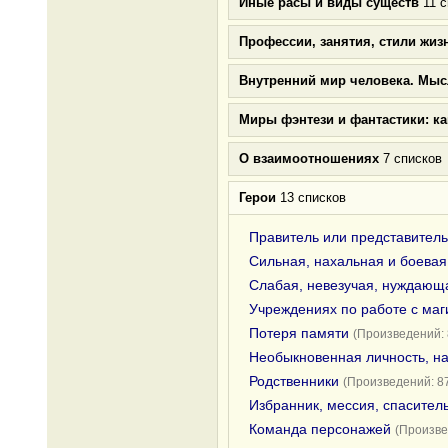
Иные расы и виды существ
11 с
Профессии, занятия, стили жиз
Внутренний мир человека. Мыс
Миры фэнтези и фантастики: к
О взаимоотношениях
7 списков
Герои
13 списков
Правитель или представитель
Сильная, нахальная и боевая
Слабая, невезучая, нуждающа
Учреждениях по работе с ма
Потеря памяти
(Произведений: 
Необыкновенная личность, н
Родственники
(Произведений: 8
Избранник, мессия, спасител
Команда персонажей
(Произве