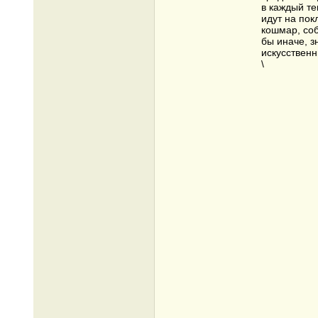
в каждый те
идут на пок
кошмар, со
бы иначе, з
искусственн
\