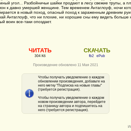
мный угол... Разбойничьи шайки продают в лесу свежие трупы, а 
лон к давно умершей женщине. Тем временем Антаглоуф, ночи кот
бирается в новый поход, опасный поход к зараженным древним руи
най Антаглоуф, что ни плохие, ни хорошие сны ему видеть больше 
ый воин все-таки опоздает.
ЧИТАТЬ
СКАЧАТЬ
304 Кб
fb2
ePub
Произведение обновлено 11 Мая 2021
Чтобы получать уведомление о каждом
обновлении произведения, добавьте на
него метку "Подписка на новые главы"
(требуется регистрация).
Чтобы получать уведомление о каждом
новом произведении автора, перейдите
на страницу автора и подпишитесь на
него (требуется регистрация).
И