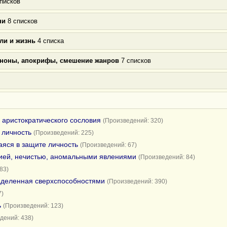
писков
ни
8 списков
ли и жизнь
4 списка
аноны, апокрифы, смешение жанров
7 списков
 аристократического сословия
(Произведений: 320)
 личность
(Произведений: 225)
яся в защите личность
(Произведений: 67)
гией, нечистью, аномальными явлениями
(Произведений: 84)
83)
аделенная сверхспособностями
(Произведений: 390)
7)
ь
(Произведений: 123)
дений: 438)