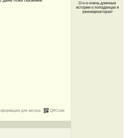
ю дань пока сказками.
О-о-о-очень длинные
истории о попаданцах и
реинкарнаторах!
нформация для автора
QRCode