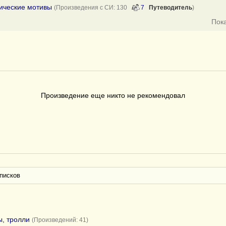
нические мотивы
(Произведения с СИ: 130
7
Путеводитель
)
Пок
Произведение еще никто не рекомендовал
писков
ы, тролли
(Произведений: 41)