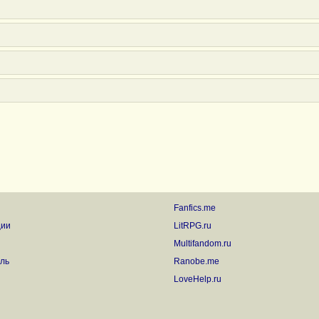
Fanfics.me
ции
LitRPG.ru
Multifandom.ru
ль
Ranobe.me
LoveHelp.ru