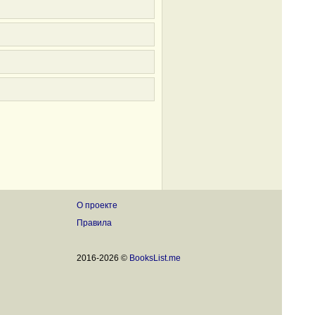
О проекте
Правила
2016-2026 ©
BooksList.me