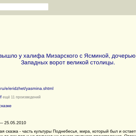
о вышло у халифа Мизарского с Ясминой, дочерью
Западных ворот великой столицы.
b.ru/e/eridzhet/yasmina.shtml
f
ещё 11 произведений
сказке
— 25.05.2010
ая сказка - часть культуры Поднебесья, мира, который был и ост