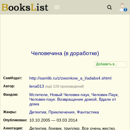
Человечина (в доработке)
http://samlib.ru/z/zwonkow_a_l/adabs4.shtml
СамИздат:
lena013
Автор:
ещё 228 произведений
Мстители
,
Новый Человек-паук
,
Человек-Паук
,
Фандом:
Человек-паук: Возвращение домой, Вдали от
дома
Детектив
,
Приключения
,
Фантастика
Жанры:
10.10.2005 — 03.03.2014
Опубликован:
Детектив, боевик, триллер. Все очень жестко.
Аннотация: