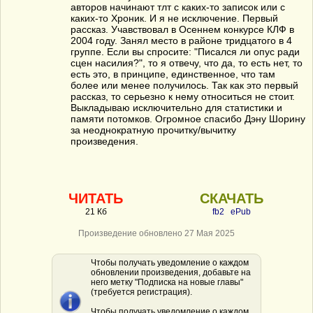
авторов начинают тлт с каких-то записок или с
каких-то Хроник. И я не исключение. Первый
рассказ. Учавствовал в Осеннем конкурсе КЛФ в
2004 году. Занял место в районе тридцатого в 4
группе. Если вы спросите: "Писался ли опус ради
сцен насилия?", то я отвечу, что да, то есть нет, то
есть это, в принципе, единственное, что там
более или менее получилось. Так как это первый
рассказ, то серьезно к нему относиться не стоит.
Выкладываю исключительно для статистики и
памяти потомков. Огромное спасибо Дэну Шорину
за неоднократную прочитку/вычитку
произведения.
ЧИТАТЬ
СКАЧАТЬ
21 Кб
fb2
ePub
Произведение обновлено 27 Мая 2025
Чтобы получать уведомление о каждом
обновлении произведения, добавьте на
него метку "Подписка на новые главы"
(требуется регистрация).
Чтобы получать уведомление о каждом