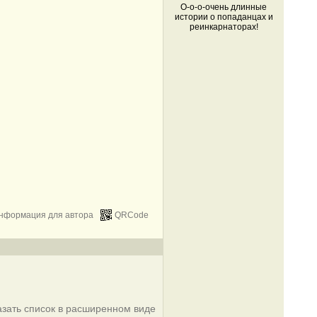
О-о-о-очень длинные
истории о попаданцах и
реинкарнаторах!
нформация для автора
QRCode
азать список в расширенном виде