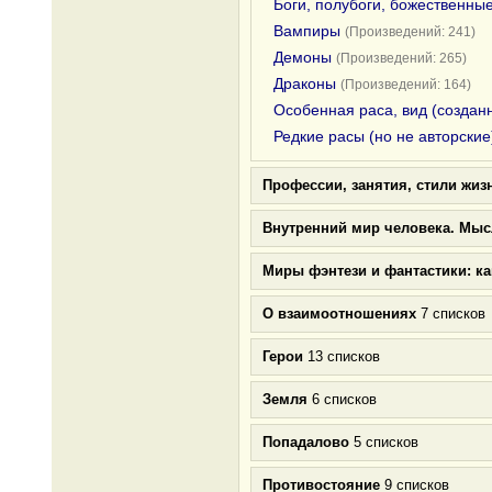
Боги, полубоги, божественны
Вампиры
(Произведений: 241)
Демоны
(Произведений: 265)
Драконы
(Произведений: 164)
Особенная раса, вид (создан
Редкие расы (но не авторские
Профессии, занятия, стили жиз
Внутренний мир человека. Мыс
Миры фэнтези и фантастики: к
О взаимоотношениях
7 списков
Герои
13 списков
Земля
6 списков
Попадалово
5 списков
Противостояние
9 списков