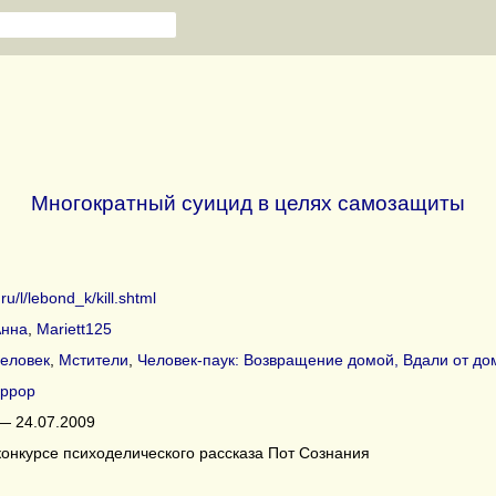
Многократный суицид в целях самозащиты
.ru/l/lebond_k/kill.shtml
Анна
,
Mariett125
еловек
,
Мстители
,
Человек-паук: Возвращение домой, Вдали от до
ррор
— 24.07.2009
конкурсе психоделического рассказа Пот Сознания