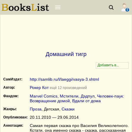
Домашний тигр
http://samlib.ru/l/laeggi/vasya-3.shtml
СамИздат:
Рокер Кот
Автор:
ещё 12 произведений
Marvel Comics
,
Мстители
,
Дэдпул
,
Человек-паук:
Фандом:
Возвращение домой, Вдали от дома
Проза
, Детская,
Сказки
Жанры:
20.11.2010 — 29.06.2014
Опубликован:
Самая первая сказка про Василия Великолепного.
Аннотация:
Кстати, она именно сказка - сказка, рассказанная