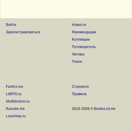
Войти
Новости
Зарегистрироваться
Рекомендации
Коллекции
Путеводитель
Авторы
Поиск
Fanfics.me
О проекте
LitRPG.ru
Правила
Multifandom.ru
Ranobe.me
2016-2026 ©
BooksList.me
LoveHelp.ru