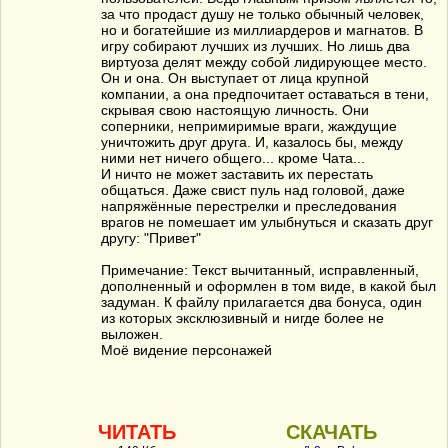
за что продаст душу не только обычный человек,
но и богатейшие из миллиардеров и магнатов. В
игру собирают лучших из лучших. Но лишь два
виртуоза делят между собой лидирующее место.
Он и она. Он выступает от лица крупной
компании, а она предпочитает оставаться в тени,
скрывая свою настоящую личность. Они
соперники, непримиримые враги, жаждущие
уничтожить друг друга. И, казалось бы, между
ними нет ничего общего... кроме Чата...
И ничто не может заставить их перестать
общаться. Даже свист пуль над головой, даже
напряжённые перестрелки и преследования
врагов не помешает им улыбнуться и сказать друг
другу: "Привет"
Примечание: Текст вычитанный, исправленный,
дополненный и оформлен в том виде, в какой был
задуман. К файлу прилагается два бонуса, один
из которых эксклюзивный и нигде более не
выложен.
Моё видение персонажей
ЧИТАТЬ
СКАЧАТЬ