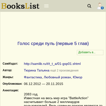
Голос среди пуль (первые 5 глав)
http://samlib.ru/t/t_t_a/01-gsp01.shtml
СамИздат:
Тюрина Татьяна
Автор:
ещё 2 произведения
Фантастика
,
Любовный роман
,
Юмор
Жанры:
06.12.2012 — 20.11.2015
Опубликован:
Аннотация:
2083 год.
Известная на весь мир игра "BattleAction"
насчитывает больше 2 миллиардов
пользователей. Ведь главным призом является то,