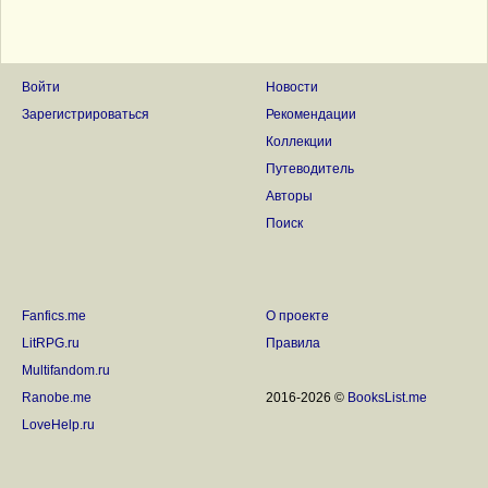
Войти
Новости
Зарегистрироваться
Рекомендации
Коллекции
Путеводитель
Авторы
Поиск
Fanfics.me
О проекте
LitRPG.ru
Правила
Multifandom.ru
Ranobe.me
2016-2026 ©
BooksList.me
LoveHelp.ru