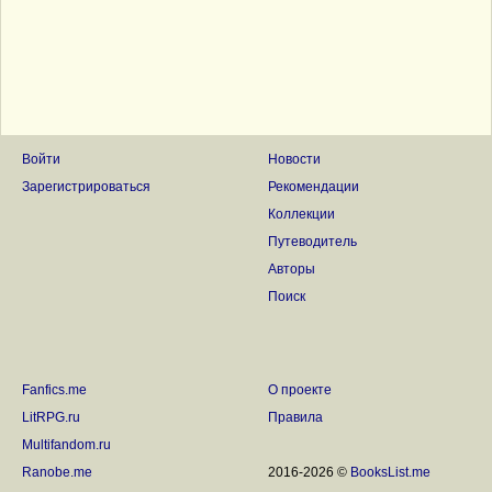
Войти
Новости
Зарегистрироваться
Рекомендации
Коллекции
Путеводитель
Авторы
Поиск
Fanfics.me
О проекте
LitRPG.ru
Правила
Multifandom.ru
Ranobe.me
2016-2026 ©
BooksList.me