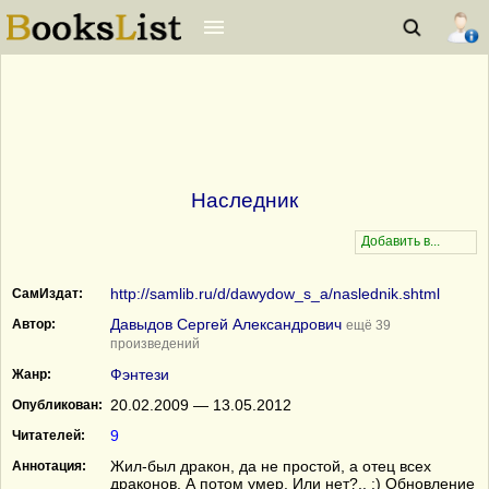
Наследник
http://samlib.ru/d/dawydow_s_a/naslednik.shtml
СамИздат:
Давыдов Сергей Александрович
Автор:
ещё 39
произведений
Фэнтези
Жанр:
20.02.2009 — 13.05.2012
Опубликован:
9
Читателей:
Жил-был дракон, да не простой, а отец всех
Аннотация:
драконов. А потом умер. Или нет?.. :) Обновление