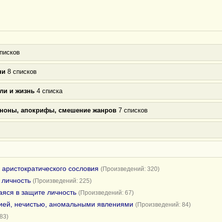
писков
ни
8 списков
ли и жизнь
4 списка
аноны, апокрифы, смешение жанров
7 списков
 аристократического сословия
(Произведений: 320)
 личность
(Произведений: 225)
яся в защите личность
(Произведений: 67)
гией, нечистью, аномальными явлениями
(Произведений: 84)
83)