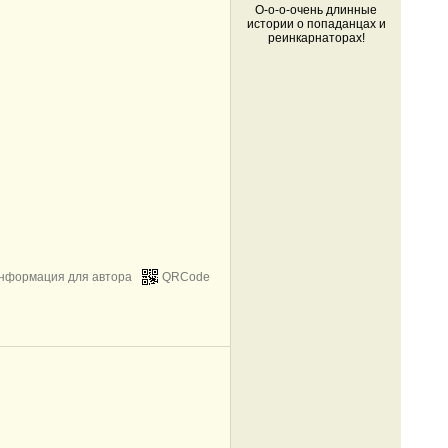
О-о-о-очень длинные
истории о попаданцах и
реинкарнаторах!
нформация для автора
QRCode