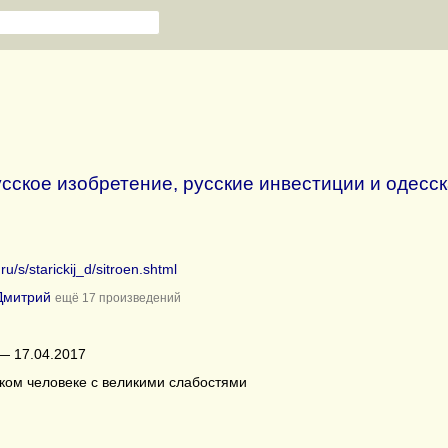
сское изобретение, русские инвестиции и одесс
.ru/s/starickij_d/sitroen.shtml
Дмитрий
ещё 17 произведений
— 17.04.2017
ком человеке с великими слабостями