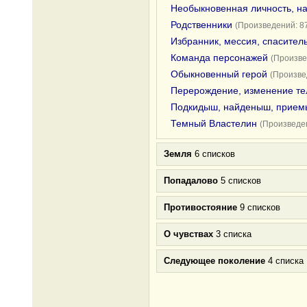
Необыкновенная личность, н
Родственники
(Произведений: 8
Избранник, мессия, спасител
Команда персонажей
(Произве
Обыкновенный герой
(Произве
Перерождение, изменение те
Подкидыш, найденыш, прие
Темный Властелин
(Произведен
Земля
6 списков
Попадалово
5 списков
Противостояние
9 списков
О чувствах
3 списка
Следующее поколение
4 списка