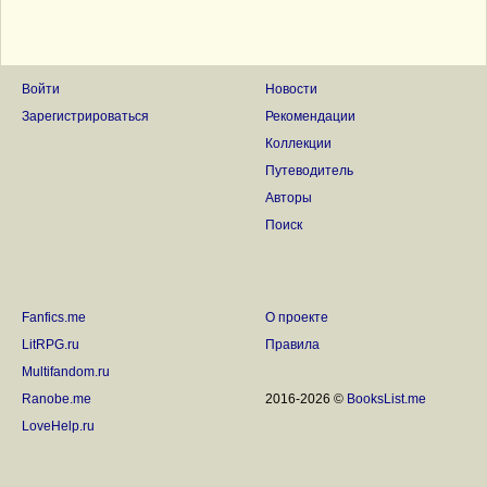
Войти
Новости
Зарегистрироваться
Рекомендации
Коллекции
Путеводитель
Авторы
Поиск
Fanfics.me
О проекте
LitRPG.ru
Правила
Multifandom.ru
Ranobe.me
2016-2026 ©
BooksList.me
LoveHelp.ru