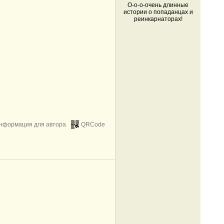
О-о-о-очень длинные
истории о попаданцах и
реинкарнаторах!
нформация для автора
QRCode