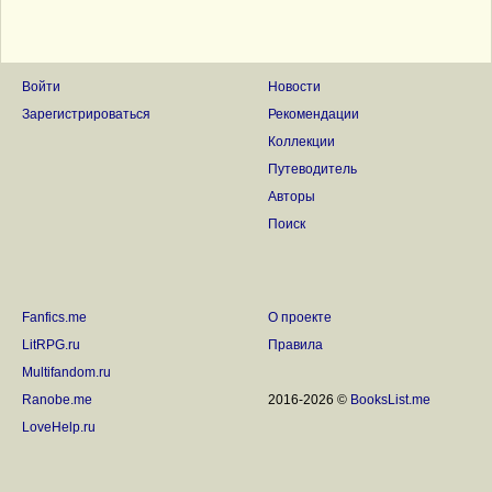
Войти
Новости
Зарегистрироваться
Рекомендации
Коллекции
Путеводитель
Авторы
Поиск
Fanfics.me
О проекте
LitRPG.ru
Правила
Multifandom.ru
Ranobe.me
2016-2026 ©
BooksList.me
LoveHelp.ru