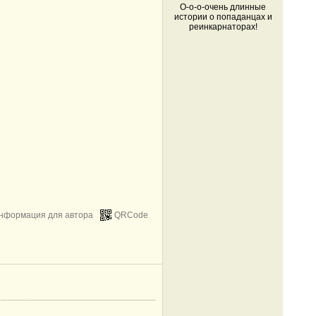
О-о-о-очень длинные
истории о попаданцах и
реинкарнаторах!
нформация для автора
QRCode