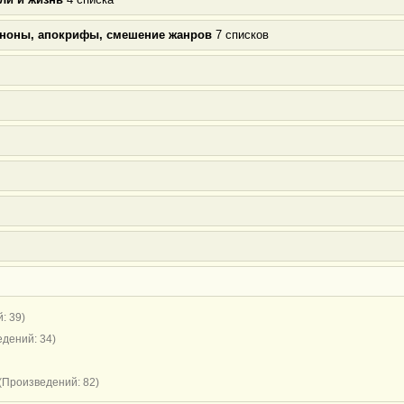
аноны, апокрифы, смешение жанров
7 списков
: 39)
дений: 34)
(Произведений: 82)