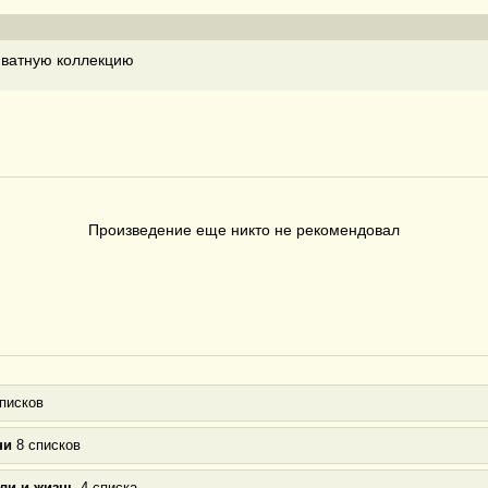
ватную коллекцию
Произведение еще никто не рекомендовал
писков
ни
8 списков
ли и жизнь
4 списка