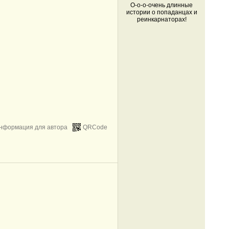
О-о-о-очень длинные
истории о попаданцах и
реинкарнаторах!
нформация для автора
QRCode