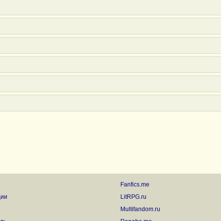
Fanfics.me
ции
LitRPG.ru
Multifandom.ru