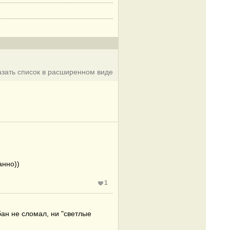
азать список в расширенном виде
анно))
1
ан не сломал, ни "светлые