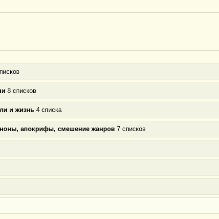
писков
ни
8 списков
ли и жизнь
4 списка
аноны, апокрифы, смешение жанров
7 списков