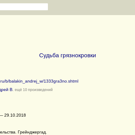
Судьба грязнокровки
b.ru/b/balakin_andrej_w/1333gra3no.shtml
дрей В.
ещё 10 произведений
— 29.10.2018
ельства. Грейнджергад.