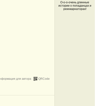
О-о-о-очень длинные
истории о попаданцах и
реинкарнаторах!
нформация для автора
QRCode