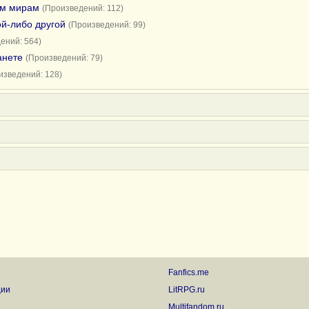
им мирам
(Произведений: 112)
ой-либо другой
(Произведений: 99)
ений: 564)
анете
(Произведений: 79)
изведений: 128)
Fanfics.me
ции
LitRPG.ru
Multifandom.ru