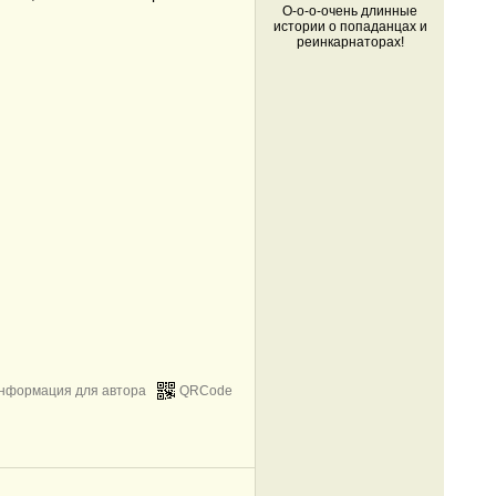
О-о-о-очень длинные
истории о попаданцах и
реинкарнаторах!
нформация для автора
QRCode