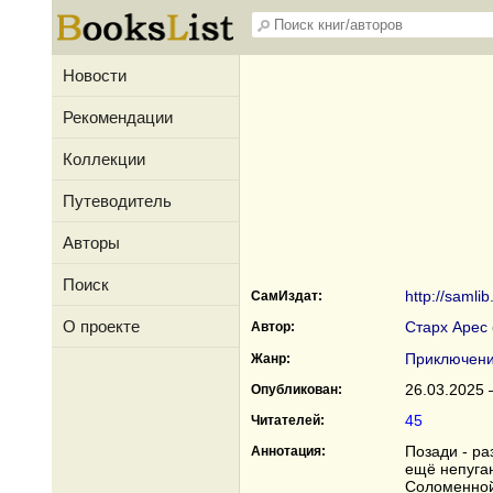
Новости
Рекомендации
Коллекции
Путеводитель
Авторы
Поиск
http://samlib
СамИздат:
О проекте
Старх Арес
Автор:
Приключен
Жанр:
26.03.2025 
Опубликован:
45
Читателей:
Позади - ра
Аннотация:
ещё непуга
Соломенной 