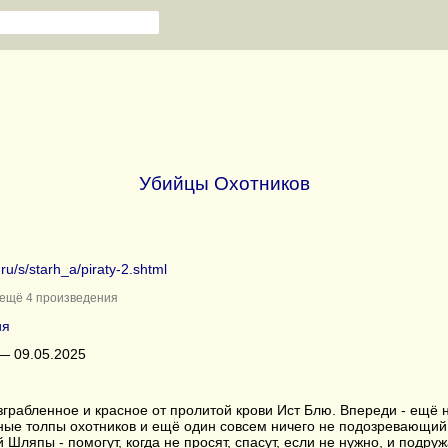
Убийцы Охотников
.ru/s/starh_a/piraty-2.shtml
ещё 4 произведения
ия
— 09.05.2025
зграбленное и красное от пролитой крови Ист Блю. Впереди - ещё 
ные толпы охотников и ещё один совсем ничего не подозревающи
Шляпы - помогут, когда не просят, спасут, если не нужно, и подруж