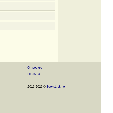
О проекте
Правила
2016-2026 ©
BooksList.me