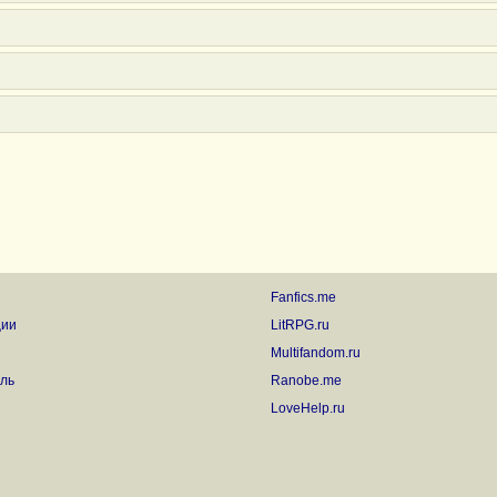
Fanfics.me
ции
LitRPG.ru
Multifandom.ru
ль
Ranobe.me
LoveHelp.ru