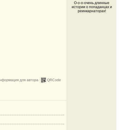
О-о-о-очень длинные
истории о попаданцах и
реинкарнаторах!
нформация для автора
QRCode