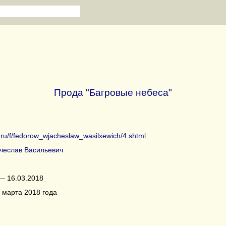
Прода "Багровые небеса"
b.ru/f/fedorow_wjacheslaw_wasilxewich/4.shtml
чеслав Васильевич
— 16.03.2018
 марта 2018 года