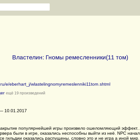
Властелин: Гномы ремесленники(11 том)
b.ru/e/eberhart_j/wlastelingnomyremeslenniki11tom.shtml
ger
ещё 19 произведений
— 10.01.2017
закрытие популярнейшей игры произвело ошеломляющий эффект... В
рвера были в игре, оказались неспособны выйти из неё. NPC начал
все гильдии оказались распущены, словно это и не игра а иной мир