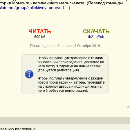
стория Момонги - величайшего мага-скелета. (Перевод команды
slate.net/group/kollektivnyi-perevod-...
)
ЧИТАТЬ
СКАЧАТЬ
690 Кб
fb2
ePub
Произведение обновлено 3 Октября 2019
Чтобы получать уведомление о каждом
обновлении произведения, добавьте на
него метку "Подписка на новые главы"
(требуется регистрация).
Чтобы получать уведомление о каждом
новом произведении автора, перейдите
на страницу автора и подпишитесь на
него (требуется регистрация).
И
ватную коллекцию