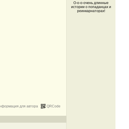
О-о-о-очень длинные
истории о попаданцах и
реинкарнаторах!
нформация для автора
QRCode