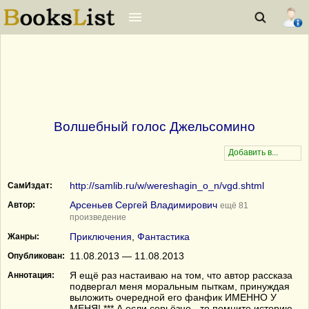
Волшебный голос Джельсомино
http://samlib.ru/w/wereshagin_o_n/vgd.shtml
СамИздат:
Арсеньев Сергей Владимирович
Автор:
ещё 81
произведение
Приключения
,
Фантастика
Жанры:
11.08.2013 — 11.08.2013
Опубликован:
Я ещё раз настаиваю на том, что автор рассказа
Аннотация:
подвергал меня моральным пыткам, принуждая
выложить очередной его фанфик ИМЕННО У
МЕНЯ! *** А если серьёзно - то помните историю