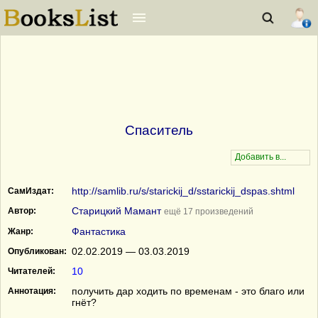
Спаситель
http://samlib.ru/s/starickij_d/sstarickij_dspas.shtml
СамИздат:
Старицкий Мамант
Автор:
ещё 17 произведений
Фантастика
Жанр:
02.02.2019 — 03.03.2019
Опубликован:
10
Читателей:
получить дар ходить по временам - это благо или
Аннотация:
гнёт?