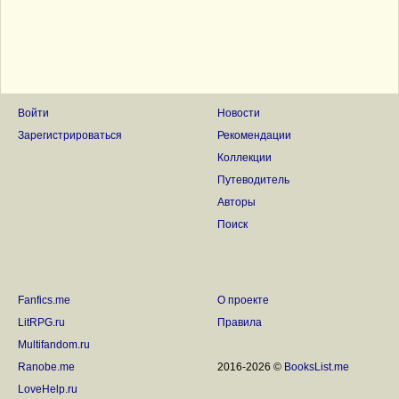
Войти
Новости
Зарегистрироваться
Рекомендации
Коллекции
Путеводитель
Авторы
Поиск
Fanfics.me
О проекте
LitRPG.ru
Правила
Multifandom.ru
Ranobe.me
2016-2026 ©
BooksList.me
LoveHelp.ru