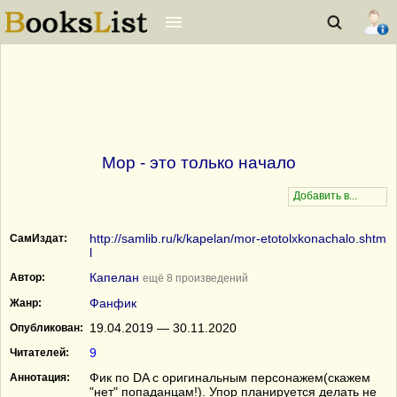
Мор - это только начало
http://samlib.ru/k/kapelan/mor-etotolxkonachalo.shtm
СамИздат:
l
Капелан
Автор:
ещё 8 произведений
Фанфик
Жанр:
19.04.2019 — 30.11.2020
Опубликован:
9
Читателей:
Фик по DA с оригинальным персонажем(скажем
Аннотация:
"нет" попаданцам!). Упор планируется делать не