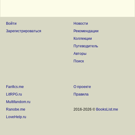
Войти
Новости
Зарегистрироваться
Рекомендации
Коллекции
Путеводитель
Авторы
Поиск
Fanfics.me
О проекте
LitRPG.ru
Правила
Multifandom.ru
Ranobe.me
2016-2026 ©
BooksList.me
LoveHelp.ru