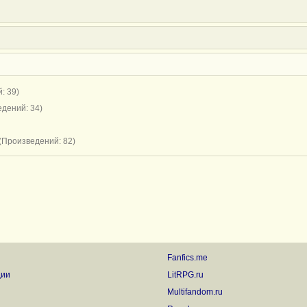
: 39)
дений: 34)
(Произведений: 82)
Fanfics.me
ции
LitRPG.ru
Multifandom.ru