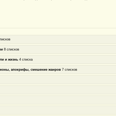
писков
ни
8 списков
ли и жизнь
4 списка
аноны, апокрифы, смешение жанров
7 списков