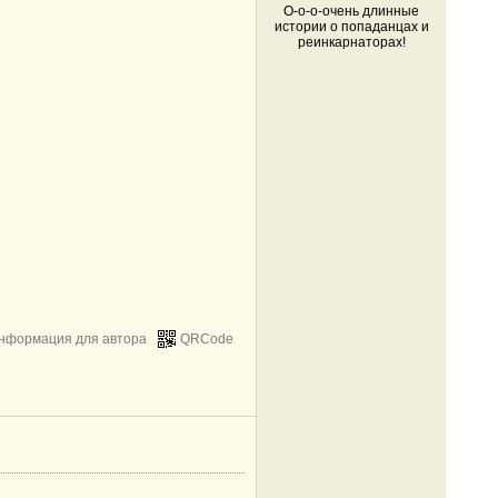
О-о-о-очень длинные
истории о попаданцах и
реинкарнаторах!
нформация для автора
QRCode