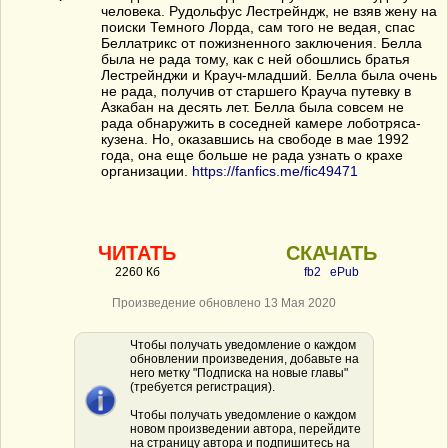
человека. Рудольфус Лестрейндж, не взяв жену на
поиски Темного Лорда, сам того не ведая, спас
Беллатрикс от пожизненного заключения. Белла
была не рада тому, как с ней обошлись братья
Лестрейнджи и Крауч-младший. Белла была очень
не рада, получив от старшего Крауча путевку в
Азкабан на десять лет. Белла была совсем не
рада обнаружить в соседней камере лоботряса-
кузена. Но, оказавшись на свободе в мае 1992
года, она еще больше не рада узнать о крахе
организации.
https://fanfics.me/fic49471
ЧИТАТЬ
СКАЧАТЬ
2260 Кб
fb2
ePub
Произведение обновлено 13 Мая 2020
Чтобы получать уведомление о каждом
обновлении произведения, добавьте на
него метку "Подписка на новые главы"
(требуется регистрация).
Чтобы получать уведомление о каждом
новом произведении автора, перейдите
на страницу автора и подпишитесь на