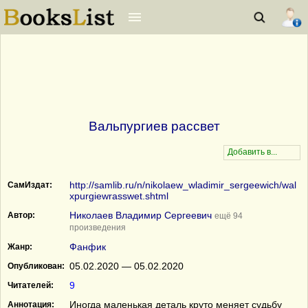
Вальпургиев рассвет
http://samlib.ru/n/nikolaew_wladimir_sergeewich/wal
СамИздат:
xpurgiewrasswet.shtml
Николаев Владимир Сергеевич
Автор:
ещё 94
произведения
Фанфик
Жанр:
05.02.2020 — 05.02.2020
Опубликован:
9
Читателей:
Иногда маленькая деталь круто меняет судьбу
Аннотация: