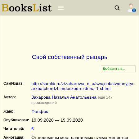
Свой собственный рыцарь
http://samlib.ru/z/zaharowa_n_a/swojsobstwennyjryc
СамИздат:
arxbatcherdzhimdosxedrezdena-1.shtml
Захарова Наталья Анатольевна
Автор:
ещё 147
произведений
Фанфик
Жанр:
19.09.2020 — 19.09.2020
Опубликован:
6
Читателей:
От перемены мест слагаемых сумма меняется.
Аннотация: