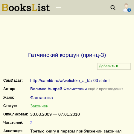
Гатчинский коршун (принц-3)
http://samlib.ru/w/welichko_a_f/a-03.shtml
СамИздат:
Величко Андрей Феликсович
Автор:
ещё 2 произведения
Фантастика
Жанр:
Закончен
Статус:
30.03.2009 — 07.01.2010
Опубликован:
2
Читателей:
Третью книгу в первом приближении закончил.
Аннотация: