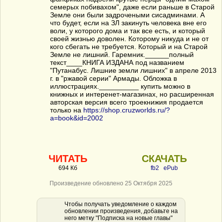
семерых побивахом", даже если раньше в Старой
Земле они были задрочеными сисадминами. А
что будет, если на ЗЛ закинуть человека вне его
воли, у которого дома и так все есть, и который
своей жизнью доволен. Которому никуда и не от
кого сбегать не требуется. Который и на Старой
Земле не лишний. Гаремник.______полный
текст____КНИГА ИЗДАНА под названием
"Путанабус. Лишние земли лишних" в апреле 2013
г. в "ржавой серии" Армады. Обложка в
иллюстрациях.__________ купить можно в
книжных и интеренет-магазинах, но расширенная
авторская версия всего троекнижия продается
только на
https://shop.cruzworlds.ru/?
a=book&id=2002
ЧИТАТЬ
СКАЧАТЬ
694 Кб
fb2
ePub
Произведение обновлено 25 Октября 2025
Чтобы получать уведомление о каждом
обновлении произведения, добавьте на
него метку "Подписка на новые главы"