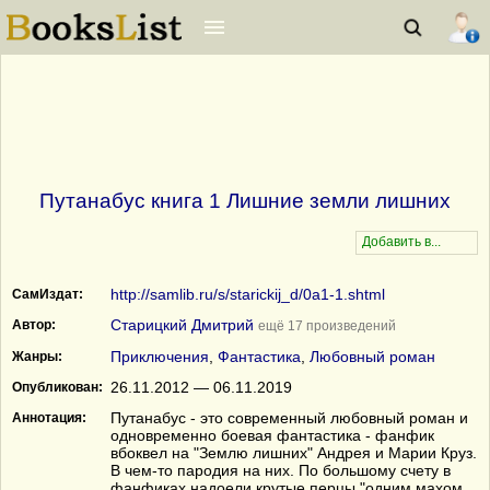
Путанабус книга 1 Лишние земли лишних
http://samlib.ru/s/starickij_d/0a1-1.shtml
СамИздат:
Старицкий Дмитрий
Автор:
ещё 17 произведений
Приключения
,
Фантастика
,
Любовный роман
Жанры:
26.11.2012 — 06.11.2019
Опубликован:
Путанабус - это современный любовный роман и
Аннотация:
одновременно боевая фантастика - фанфик
вбоквел на "Землю лишних" Андрея и Марии Круз.
В чем-то пародия на них. По большому счету в
фанфиках надоели крутые перцы "одним махом