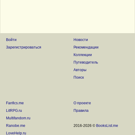
Войти
Новости
Зарегистрироваться
Рекомендации
Коллекции
Путеводитель
Авторы
Поиск
Fanfics.me
О проекте
LitRPG.ru
Правила
Multifandom.ru
Ranobe.me
2016-2026 ©
BooksList.me
LoveHelp.ru