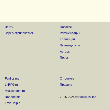
Войти
Новости
Зарегистрироваться
Рекомендации
Коллекции
Путеводитель
Авторы
Поиск
Fanfics.me
О проекте
LitRPG.ru
Правила
Multifandom.ru
Ranobe.me
2016-2026 ©
BooksList.me
LoveHelp.ru