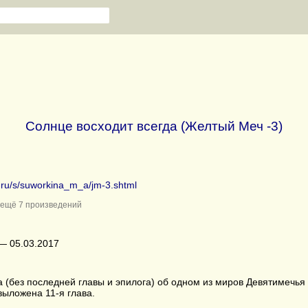
Солнце восходит всегда (Желтый Меч -3)
b.ru/s/suworkina_m_a/jm-3.shtml
ещё 7 произведений
— 05.03.2017
а (без последней главы и эпилога) об одном из миров Девятимечья
выложена 11-я глава.