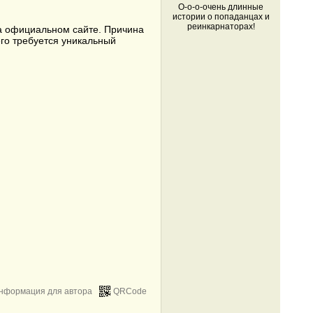
О-о-о-очень длинные
истории о попаданцах и
реинкарнаторах!
на официальном сайте. Причина
его требуется уникальный
нформация для автора
QRCode