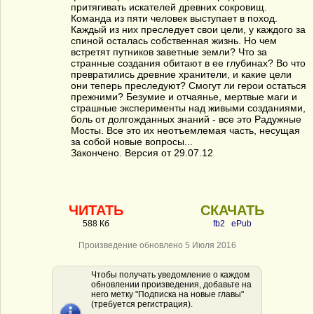
притягивать искателей древних сокровищ.
Команда из пяти человек выступает в поход.
Каждый из них преследует свои цели, у каждого за
спиной осталась собственная жизнь. Но чем
встретят путников заветные земли? Что за
странные создания обитают в ее глубинах? Во что
превратились древние хранители, и какие цели
они теперь преследуют? Смогут ли герои остаться
прежними? Безумие и отчаянье, мертвые маги и
страшные эксперименты над живыми созданиями,
боль от долгожданных знаний - все это Радужные
Мосты. Все это их неотъемлемая часть, несущая
за собой новые вопросы...
Закончено. Версия от 29.07.12
ЧИТАТЬ
СКАЧАТЬ
588 Кб
fb2
ePub
Произведение обновлено 5 Июля 2016
Чтобы получать уведомление о каждом
обновлении произведения, добавьте на
него метку "Подписка на новые главы"
(требуется регистрация).