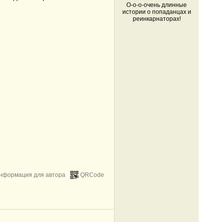
О-о-о-очень длинные
истории о попаданцах и
реинкарнаторах!
нформация для автора
QRCode