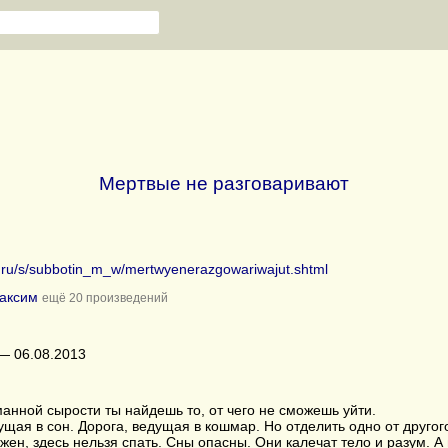
Мертвые не разговаривают
ib.ru/s/subbotin_m_w/mertwyenerazgowariwajut.shtml
аксим
ещё 20 произведений
— 06.08.2013
манной сырости ты найдешь то, от чего не сможешь уйти.
ущая в сон. Дорога, ведущая в кошмар. Но отделить одно от другого
жен, здесь нельзя спать. Сны опасны. Они калечат тело и разум. А 