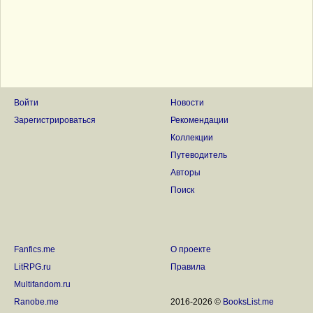
Войти
Новости
Зарегистрироваться
Рекомендации
Коллекции
Путеводитель
Авторы
Поиск
Fanfics.me
О проекте
LitRPG.ru
Правила
Multifandom.ru
Ranobe.me
2016-2026 ©
BooksList.me