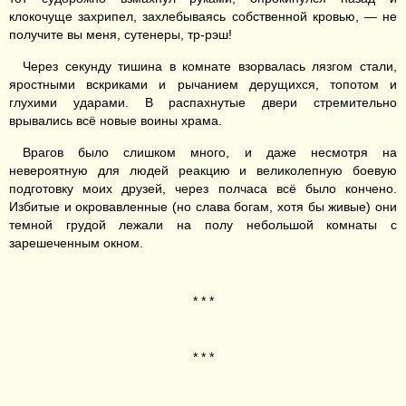
клокочуще захрипел, захлебываясь собственной кровью, — не
получите вы меня, сутенеры, тр-рэш!
Через секунду тишина в комнате взорвалась лязгом стали,
яростными вскриками и рычанием дерущихся, топотом и
глухими ударами. В распахнутые двери стремительно
врывались всё новые воины храма.
Врагов было слишком много, и даже несмотря на
невероятную для людей реакцию и великолепную боевую
подготовку моих друзей, через полчаса всё было кончено.
Избитые и окровавленные (но слава богам, хотя бы живые) они
темной грудой лежали на полу небольшой комнаты с
зарешеченным окном.
* * *
* * *