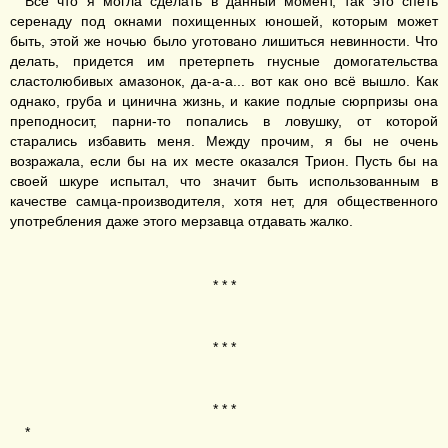
Всё что я могла сделать в данный момент, так это спеть
серенаду под окнами похищенных юношей, которым может
быть, этой же ночью было уготовано лишиться невинности. Что
делать, придется им претерпеть гнусные домогательства
сластолюбивых амазонок, да-а-а... вот как оно всё вышло. Как
однако, груба и цинична жизнь, и какие подлые сюрпризы она
преподносит, парни-то попались в ловушку, от которой
старались избавить меня. Между прочим, я бы не очень
возражала, если бы на их месте оказался Трион. Пусть бы на
своей шкуре испытал, что значит быть использованным в
качестве самца-производителя, хотя нет, для общественного
употребления даже этого мерзавца отдавать жалко.
* * *
* * *
* * *
*