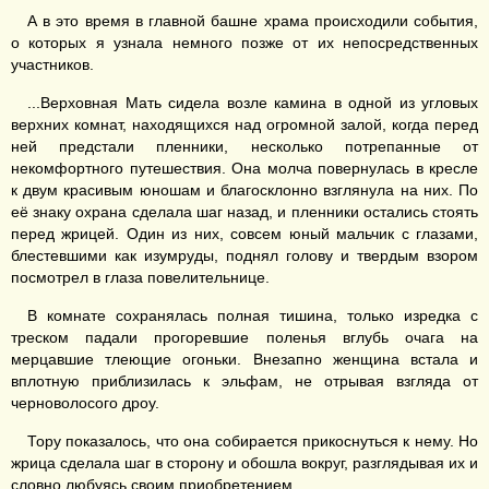
А в это время в главной башне храма происходили события,
о которых я узнала немного позже от их непосредственных
участников.
...Верховная Мать сидела возле камина в одной из угловых
верхних комнат, находящихся над огромной залой, когда перед
ней предстали пленники, несколько потрепанные от
некомфортного путешествия. Она молча повернулась в кресле
к двум красивым юношам и благосклонно взглянула на них. По
её знаку охрана сделала шаг назад, и пленники остались стоять
перед жрицей. Один из них, совсем юный мальчик с глазами,
блестевшими как изумруды, поднял голову и твердым взором
посмотрел в глаза повелительнице.
В комнате сохранялась полная тишина, только изредка с
треском падали прогоревшие поленья вглубь очага на
мерцавшие тлеющие огоньки. Внезапно женщина встала и
вплотную приблизилась к эльфам, не отрывая взгляда от
черноволосого дроу.
Тору показалось, что она собирается прикоснуться к нему. Но
жрица сделала шаг в сторону и обошла вокруг, разглядывая их и
словно любуясь своим приобретением.