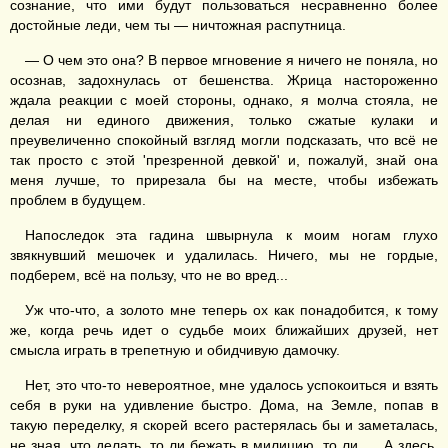
сознание, что ими будут пользоваться несравненно более
достойные леди, чем ты — ничтожная распутница.
— О чем это она? В первое мгновение я ничего не поняла, но
осознав, задохнулась от бешенства. Жрица настороженно
ждала реакции с моей стороны, однако, я молча стояла, не
делая ни единого движения, только сжатые кулаки и
преувеличенно спокойный взгляд могли подсказать, что всё не
так просто с этой 'презренной девкой' и, пожалуй, знай она
меня лучше, то прирезала бы на месте, чтобы избежать
проблем в будущем.
Напоследок эта гадина швырнула к моим ногам глухо
звякнувший мешочек и удалилась. Ничего, мы не гордые,
подберем, всё на пользу, что не во вред...
Уж что-что, а золото мне теперь ох как понадобится, к тому
же, когда речь идет о судьбе моих ближайших друзей, нет
смысла играть в трепетную и обидчивую дамочку.
Нет, это что-то невероятное, мне удалось успокоиться и взять
себя в руки на удивление быстро. Дома, на Земле, попав в
такую переделку, я скорей всего растерялась бы и заметалась,
не зная, что делать, то ли бежать в милицию, то ли .... А здесь,