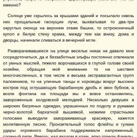
именно?
Солнце уже скрылось за крышами зданий и посылало сквозь
них прощальные гаснущие лучи, выхватывая то два-три
округлых оконца на верхнем этаже башни, то остроконечный
купол и белую стену храма, между тем как внизу, дома и
дворцы, начинали сливаться в вечерней мгле.
Разворачивавшееся на улице веселье никак не давало мне
сосредоточиться, да и беззаботные эльфы постоянно отвлекали
от умных мыслей, тяжело ворочавшихся в глупой голове своей
хозяйки, обращая моё внимание то на шествия
многочисленных, в том числе и весьма экстравагантных групп
паломников, то на уличные танцы и хороводы вокруг высоких
костров под оглушающую барабанную дробь и звон бубнов, а
возле фонтана на площади мы и вовсе остановились,
завороженные колдовской мелодией. Несколько девушек в
широких багряных одеждах, украшенных по подолу и рукавам
черно-золотой бархатной вышивкой, низкими страстными
голосами выводили завораживающе красивую, кажется
молитвенную песню. Пронзительный голос флейты и гулкие
удары огромного барабана поддерживали напряженный,
сложный ритм. Вверху, над входом в храм, ярко горели факелы,