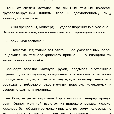
Тень от свечей металась по пышным темным волосам,
грубовато-крупным линиям тела и вдохновенному лицу
немолодой амазонки.
— Они прекрасны, Майсерт, — удовлетворенно кивнула она...
Вымойте мальчиков, вкусно накормите и ...приведите ко мне.
-Обоих, моя госпожа?
— Пожалуй нет, только вот этого, — её указательный палец
нацелился на темноэльфийского принца, — а блондина ты
можешь пока взять себе.
Майсерт властно махнула рукой, подзывая внутреннюю
стражу. Один из мужчин, находившихся в комнате, с холеным
породистым лицом, в тонкой кольчуге, одетой поверх шелковой
рубашки с небрежно расстегнутым воротом, усмехнулся и
уверенно шагнул к пленнику.
— Х-ха, — резко выдохнул Тор и выбросил вперед правую
руку. Клинок молнией вылетел из широкого рукава, лезвие,
казалось бы, обманчиво-легко чиркнуло по горлу человека, но
тот судорожно взмахнул руками, опрокинулся назад и