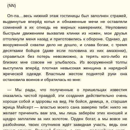
(NN)
Оп-па....весь нижний этаж гостиницы был заполнен стражей,
выдвинутые вперёд копья и обнаженные мечи не оставляли
сомнений в их отнюдь не мирных намерениях. Неуловимо
быстрым движением выхватив клинки из ножен, мои друзья
оттолкнули меня назад и приготовились к обороне. Однако, до
вооруженной схватки дело не дошло, и слава богам, с тремя
десятками бойцов (даже если половина из них амазонки),
справиться без потерь невозможно, а терять кого-либо из
близких мне совсем не улыбалось. Из вооруженной толпы
выступила вперёд плотная невысокая женщина в нарядной
жреческой одежде. Властным жестом поднятой руки она
остановила воинов и обратилась ко мне:
— Мы рады, что полученные о пришельцах известия
оказались чистой правдой, эти создания действительно очень
хороши собой и здоровы на вид. Не бойся, девица, я, старшая
жрица Майсерт — властью моего сана заверяю тебя: никто не
желает причинить вам зла, мы лишь заберём этих юношей и
щедро заплатим за них золотом. Орден богат, а мы вовсе не
разбойники, твоих спутников ждёт завидная участь, ведь они