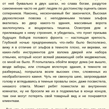
от неё буквально в двух шагах, но слава богам, раздутое
самомнение часто не даёт людям по достоинству оценить своих
соперников. Наконец, нескончаемый бег закончился, Высокая
двухколесная повозка с неподвижными телами эльфов
вкатилась во двор какого-то здания, массивные ворота
захлопнулись и воцарилась тишина. Осмотрев дом и
прилежащие к нему строения, я убедилась, что пункт призыва
будущих бойцов полового фронта — настоящая крепость.
Глубокой ночью предпринимать что-либо было бесполезно,
вижу я в отличие от эльфов в темноте плохо, ни веревки, ни
каких-либо инструментов для взлома дверей или набора
отмычек, который носит всякий уважающий себя медвежатник,
со мной не было. Я попыталась обойти вокруг дома (не вышло,
везде заборы, или стоящие вплотную здания, в темноте не
разберешь), попрыгала возле высоких стен, сложенных из
необработанного камня. Чуть не свихнула шею, запрокидывая
голову и вглядываясь в темные провалы окон, даже посвистела,
никакого ответа. Может ребят поместили во внутренних
комнатах, ну не бросили же их в подземелье в конце концов,
там они могут потерять свой товарный вид и не понравятся
клиенткам.