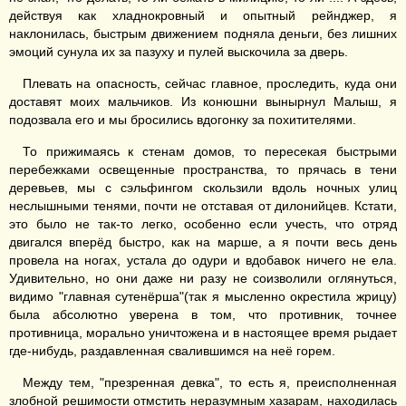
действуя как хладнокровный и опытный рейнджер, я
наклонилась, быстрым движением подняла деньги, без лишних
эмоций сунула их за пазуху и пулей выскочила за дверь.
Плевать на опасность, сейчас главное, проследить, куда они
доставят моих мальчиков. Из конюшни вынырнул Малыш, я
подозвала его и мы бросились вдогонку за похитителями.
То прижимаясь к стенам домов, то пересекая быстрыми
перебежками освещенные пространства, то прячась в тени
деревьев, мы с сэльфингом скользили вдоль ночных улиц
неслышными тенями, почти не отставая от дилонийцев. Кстати,
это было не так-то легко, особенно если учесть, что отряд
двигался вперёд быстро, как на марше, а я почти весь день
провела на ногах, устала до одури и вдобавок ничего не ела.
Удивительно, но они даже ни разу не соизволили оглянуться,
видимо "главная сутенёрша"(так я мысленно окрестила жрицу)
была абсолютно уверена в том, что противник, точнее
противница, морально уничтожена и в настоящее время рыдает
где-нибудь, раздавленная свалившимся на неё горем.
Между тем, "презренная девка", то есть я, преисполненная
злобной решимости отмстить неразумным хазарам, находилась