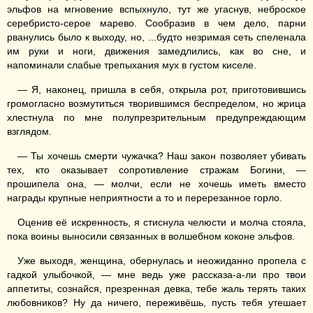
эльфов на мгновение вспыхнуло, тут же угаснув, неброское
серебристо-серое марево. Сообразив в чем дело, парни
рванулись было к выходу, но, ...будто незримая сеть спеленала
им руки и ноги, движения замедлились, как во сне, и
напоминали слабые трепыхания мух в густом киселе.
— Я, наконец, пришла в себя, открыла рот, приготовившись
громогласно возмутиться творившимся беспределом, но жрица
хлестнула по мне полупрезрительным предупреждающим
взглядом.
— Ты хочешь смерти чужачка? Наш закон позволяет убивать
тех, кто оказывает сопротивление стражам Богини, —
прошипела она, — молчи, если не хочешь иметь вместо
награды крупные неприятности а то и перерезанное горло.
Оценив её искренность, я стиснула челюсти и молча стояла,
пока воины выносили связанных в волшебном коконе эльфов.
Уже выходя, женщина, обернулась и неожиданно пропела с
гадкой улыбочкой, — мне ведь уже рассказа-а-ли про твои
аппетиты, сознайся, презренная девка, тебе жаль терять таких
любовников? Ну да ничего, переживёшь, пусть тебя утешает