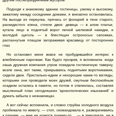
другим послепраздничным мусором.
Подходя к знакомому зданию гостиницы, узкому и высокому,
зажатому между соседними домами, я внезапно остановилась.
На выходе из переулка, прячась от фонарей в тени старого,
раскидистого клена, стояли двое: девица — в алом платье,
кутала лицо в поднятый ворот легкой шелковой накидки, и
молодой щеголь — в блестящих остроносых сапожках,
распахнутым плащом загораживая красавицу от посторонних
глаз.
Но остановил меня вовсе не пробудившийся интерес к
влюбленным парочкам. Как будто прозрев, я вспомнила: когда
наша дружная компания утром покидала гостиничную таверну,
возле окна, вот также, прикрываясь поднятыми воротникамии,
сидели двое. Пристально-едкие и нехорошие какие-то взгляды,
которыми они проводили моих друзей, смутным беспокойным
осадком остались в памяти, но потом я отвлеклась, составляя
мысленный план сегодняшних 'археологических изысканий' и
думать забыла о незнакомцах.
А вот сейчас вспомнила, и словно струйка холодного воздуха
пробежала по животу, — стоп, скомандовала я, разворачиваясь
к парням, — мне не хочется почему-то..., — я замолчала, не в