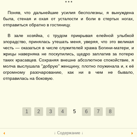
* * *
Поняв, что дальнейшие усилия бесполезны, я вынуждена
была, стеная и охая от усталости и боли в стертых ногах,
отправиться обратно в гостиницу.
В зале хозяйка, с трудом прикрывая елейной улыбкой
злорадство, принялась утешать меня, уверяя, что это великая
честь — оказаться в числе служителей храма Богини-матери, и
жрицы наверняка не поскупились, щедро заплатив за потерю
таких красавцев. Сохраняя внешне абсолютное спокойствие, я
молча выслушала "добрую" женщину, плотно поужинала и, к её
огромному разочарованию, как ни в чем не бывало,
отправилась на боковую.
1
2
3
4
5
6
7
8
↓ Содержание ↓