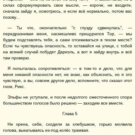
силах сформулировать свои мысли, — короче, не входите,
сначала зайду я, осмотрюсь, и если всё нормально, потом вас
позову...
— Ты что, окончательно "с глузду сдвинулась", —
передразнивая меня, насмешливо прищурился Тор, — мы
будем подставлять тебя, а сами отсиживаться в тихом месте?
Если ты чувствуешь опасность, то оставайся на улице, с тобой
на всякий случай побудет Дариэль, а вот я зайду внутрь и всё
там проверю.
Я попыталась сопротивляться: — в том-то и дело, что для
меня никакой опасности нет, не знаю, как объяснить, но я это
чувствую, а вы, совсем другое дело, вспомните, что сказал этот
гном, Рикс.
Эльфы не уступали, и после недолгого ожесточенного спора
большинством голосов было решено — заходим все вместе.
Глава 5
Ни хрена, себе, сходили за хлебушком, горько молвила
голова, выкатываясь из-под колёс трамвая.