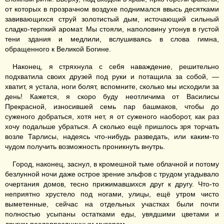
от которых в прозрачном воздухе поднимался ввысь десятками
завивающихся струй золотистый дым, источающий сильный
сладко-терпкий аромат. Мы стояли, наполовину утонув в густой
тени здания и медлили, вслушиваясь в слова гимна,
обращенного к Великой Богине.
Наконец, я стряхнула с себя наваждение, решительно
подхватила своих друзей под руки и потащила за собой, —
хватит, я устала, ноги болят, вспомните, сколько мы исходили за
день! Кажется, я скоро буду неотличима от Василисы
Прекрасной, износившей семь пар башмаков, чтобы до
суженого добраться, хотя нет, я от суженого наоборот, как раз
хочу подальше убраться. А сколько ещё пришлось зря торчать
возле Тарлисы, надеясь что-нибудь разведать, или каким-то
чудом получить возможность проникнуть внутрь.
Город, наконец, заснул, в кромешной тьме облачной и потому
безлунной ночи даже острое зрение эльфов с трудом угадывало
очертания домов, тесно прижимавшихся друг к другу. Что-то
неприятно хрустело под ногами, улицы, ещё утром чисто
выметенные, сейчас на отдельных участках были почти
полностью усыпаны остатками еды, увядшими цветами и