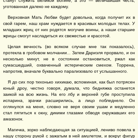
станут служить Великой Богине, а это — величайшая честь,
уготованная далеко не каждому.
Верховная Мать Любви будет довольна, когда получит их в
свой гарем, наш храм нуждается в красивых молодых телах. У
младших жриц от них родятся могучие воины, а наши старшие
жрицы смогут насладиться их свежестью и красотой.
Целая вечность (во всяком случае мне так показалось),
протекла в гробовом молчании... Затем Дариэля прорвало, и он
несколько минут, не в состоянии остановиться, ржал как
сумасшедший, охваченный истерическим смехом. Торрена,
напротив, вначале буквально парализовало от услышанного.
Я до сих пор тихонько хихикаю, вспоминая, как был потрясен
юный дроу, честно говоря, думала, что бедняжка останется
заикой на всю жизнь. На его лбу и верхней губе проступила
испарина, зрачки расширились, а лицо побледнело. Он
оглянулся на меня, словно не веря своим ушам и медленно
стал пятиться к окну, дикими глазами обводя окружавших его
амазонок.
Магичка, зорко наблюдающая за ситуацией, лениво повела в
нашу сторону рукой с зажатым в ней амулетом, и вокруг фигур