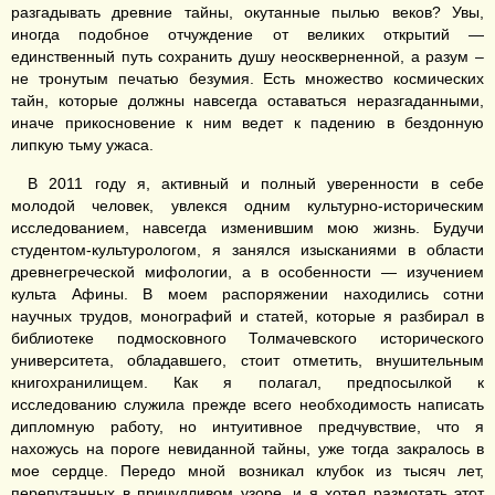
разгадывать древние тайны, окутанные пылью веков? Увы,
иногда подобное отчуждение от великих открытий —
единственный путь сохранить душу неоскверненной, а разум ‒
не тронутым печатью безумия. Есть множество космических
тайн, которые должны навсегда оставаться неразгаданными,
иначе прикосновение к ним ведет к падению в бездонную
липкую тьму ужаса.
В 2011 году я, активный и полный уверенности в себе
молодой человек, увлекся одним культурно-историческим
исследованием, навсегда изменившим мою жизнь. Будучи
студентом-культурологом, я занялся изысканиями в области
древнегреческой мифологии, а в особенности — изучением
культа Афины. В моем распоряжении находились сотни
научных трудов, монографий и статей, которые я разбирал в
библиотеке подмосковного Толмачевского исторического
университета, обладавшего, стоит отметить, внушительным
книгохранилищем. Как я полагал, предпосылкой к
исследованию служила прежде всего необходимость написать
дипломную работу, но интуитивное предчувствие, что я
нахожусь на пороге невиданной тайны, уже тогда закралось в
мое сердце. Передо мной возникал клубок из тысяч лет,
перепутанных в причудливом узоре, и я хотел размотать этот