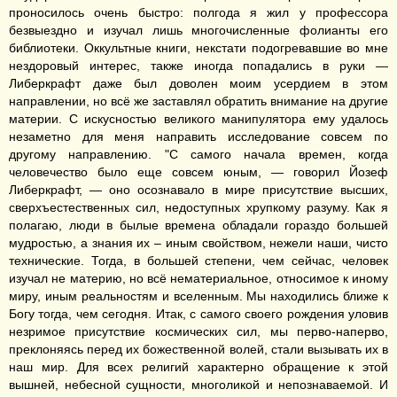
проносилось очень быстро: полгода я жил у профессора
безвыездно и изучал лишь многочисленные фолианты его
библиотеки. Оккультные книги, некстати подогревавшие во мне
нездоровый интерес, также иногда попадались в руки —
Либеркрафт даже был доволен моим усердием в этом
направлении, но всё же заставлял обратить внимание на другие
материи. С искусностью великого манипулятора ему удалось
незаметно для меня направить исследование совсем по
другому направлению. "С самого начала времен, когда
человечество было еще совсем юным, — говорил Йозеф
Либеркрафт, — оно осознавало в мире присутствие высших,
сверхъестественных сил, недоступных хрупкому разуму. Как я
полагаю, люди в былые времена обладали гораздо большей
мудростью, а знания их ‒ иным свойством, нежели наши, чисто
технические. Тогда, в большей степени, чем сейчас, человек
изучал не материю, но всё нематериальное, относимое к иному
миру, иным реальностям и вселенным. Мы находились ближе к
Богу тогда, чем сегодня. Итак, с самого своего рождения уловив
незримое присутствие космических сил, мы перво-наперво,
преклоняясь перед их божественной волей, стали вызывать их в
наш мир. Для всех религий характерно обращение к этой
вышней, небесной сущности, многоликой и непознаваемой. И