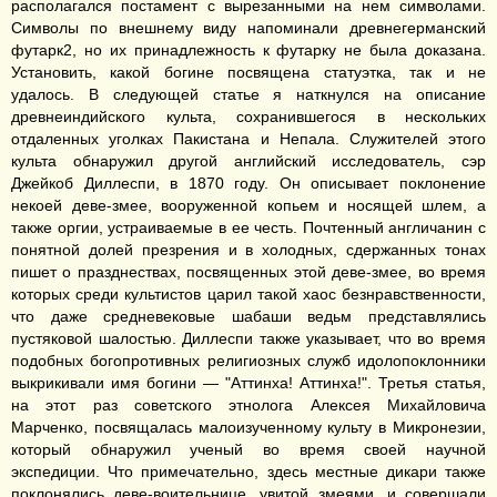
располагался постамент с вырезанными на нем символами.
Символы по внешнему виду напоминали древнегерманский
футарк2, но их принадлежность к футарку не была доказана.
Установить, какой богине посвящена статуэтка, так и не
удалось. В следующей статье я наткнулся на описание
древнеиндийского культа, сохранившегося в нескольких
отдаленных уголках Пакистана и Непала. Служителей этого
культа обнаружил другой английский исследователь, сэр
Джейкоб Диллеспи, в 1870 году. Он описывает поклонение
некоей деве-змее, вооруженной копьем и носящей шлем, а
также оргии, устраиваемые в ее честь. Почтенный англичанин с
понятной долей презрения и в холодных, сдержанных тонах
пишет о празднествах, посвященных этой деве-змее, во время
которых среди культистов царил такой хаос безнравственности,
что даже средневековые шабаши ведьм представлялись
пустяковой шалостью. Диллеспи также указывает, что во время
подобных богопротивных религиозных служб идолопоклонники
выкрикивали имя богини — "Аттинха! Аттинха!". Третья статья,
на этот раз советского этнолога Алексея Михайловича
Марченко, посвящалась малоизученному культу в Микронезии,
который обнаружил ученый во время своей научной
экспедиции. Что примечательно, здесь местные дикари также
поклонялись деве-воительнице, увитой змеями, и совершали