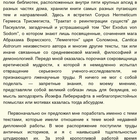
полки библиотек, расположенных внутри пяти крупных апсид в
разных частях дома, хранили книги самых разных пугающих
тем и направлений. Здесь я встретил Corpus Hermeticum
Гермеса Трисмегиста, "Трактат о реинтеграции существ" де
Паскуалли, загадочный и устрашающий том "Der Exodus von
Sodom", о котором знают лишь посвященные, сочинения мага
Абрахама Вормсского, "Лемегетон" царя Соломона,
Cantica
Astrorum
неизвестного автора и многие другие тексты, так или
иначе связанные со средневековой магией, философией и
демонологией. Передо мной оказалась порочная сокровищница
еретической мудрости, к которой я немедленно испытал
отвращение серьезного ученого-исследователя, не
признающего лженаучные труды. Я ничего не мог с собой
поделать — запретные знания, по моему мнению,
представляли собой великий соблазн лишь для безумцев, но
мысль заподозрить Йозефа Либеркрафта в неблагопристойных
помыслах или мотивах казалась тогда абсурдом.
Первоначально он предложил мне поработать именно с теми
текстами, которые имели отношение к теме моей недавней
дипломной работы. В мое распоряжение поступили труды
античных историков, и я с наивысшей тщательностью
штудировал их. За этой кропотливой работой время