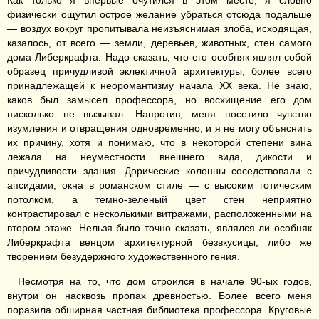
Как только я впервые очутился в этом месте, я словно
физически ощутил острое желание убраться отсюда подальше
— воздух вокруг пропитывала неизъяснимая злоба, исходящая,
казалось, от всего — земли, деревьев, животных, стен самого
дома Либеркрафта. Надо сказать, что его особняк являл собой
образец причудливой эклектичной архитектуры, более всего
принадлежащей к неоромантизму начала XX века. Не знаю,
каков был замысел профессора, но восхищение его дом
нисколько не вызывал. Напротив, меня посетило чувство
изумления и отвращения одновременно, и я не могу объяснить
их причину, хотя и понимаю, что в некоторой степени вина
лежала на неуместности внешнего вида, дикости и
причудливости здания. Дорические колонны соседствовали с
апсидами, окна в романском стиле — с высоким готическим
потолком, а темно-зеленый цвет стен неприятно
контрастировал с несколькими витражами, расположенными на
втором этаже. Нельзя было точно сказать, являлся ли особняк
Либеркрафта венцом архитектурной безвкусицы, либо же
творением безудержного художественного гения.
Несмотря на то, что дом строился в начале 90-ых годов,
внутри он насквозь пропах древностью. Более всего меня
поразила обширная частная библиотека профессора. Круговые