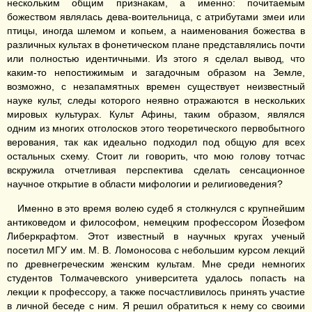
нескольким общим признакам, а именно: почитаемым
божеством являлась дева-воительница, с атрибутами змеи или
птицы, иногда шлемом и копьем, а наименования божества в
различных культах в фонетическом плане представлялись почти
или полностью идентичными. Из этого я сделал вывод, что
каким-то непостижимым и загадочным образом на Земле,
возможно, с незапамятных времен существует неизвестный
науке культ, следы которого неявно отражаются в нескольких
мировых культурах. Культ Афины, таким образом, являлся
одним из многих отголосков этого теоретического первобытного
верования, так как идеально подходил под общую для всех
остальных схему. Стоит ли говорить, что мою голову тотчас
вскружила отчетливая перспектива сделать сенсационное
научное открытие в области мифологии и религиоведения?
Именно в это время волею судеб я столкнулся с крупнейшим
антиковедом и философом, немецким профессором Йозефом
Либеркрафтом. Этот известный в научных кругах ученый
посетил МГУ им. М. В. Ломоносова с небольшим курсом лекций
по древнегреческим женским культам. Мне среди немногих
студентов Толмачевского университета удалось попасть на
лекции к профессору, а также посчастливилось принять участие
в личной беседе с ним. Я решил обратиться к нему со своими