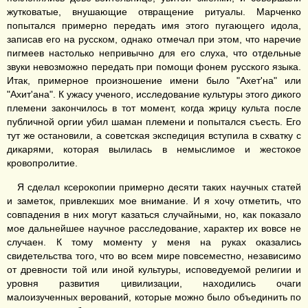
жутковатые, внушающие отвращение ритуалы. Марченко
попытался примерно передать имя этого пугающего идола,
записав его на русском, однако отмечал при этом, что наречие
пигмеев настолько непривычно для его слуха, что отдельные
звуки невозможно передать при помощи фонем русского языка.
Итак, примерное произношение имени было "Ахет'на" или
"Ахит'ана". К ужасу ученого, исследование культуры этого дикого
племени закончилось в тот момент, когда жрицу культа после
публичной оргии убил шаман племени и попытался съесть. Его
тут же остановили, а советская экспедиция вступила в схватку с
дикарями, которая вылилась в немыслимое и жестокое
кровопролитие.
Я сделал ксерокопии примерно десяти таких научных статей
и заметок, привлекших мое внимание. И я хочу отметить, что
совпадения в них могут казаться случайными, но, как показало
мое дальнейшее научное расследование, характер их вовсе не
случаен. К тому моменту у меня на руках оказались
свидетельства того, что во всем мире повсеместно, независимо
от древности той или иной культуры, исповедуемой религии и
уровня развития цивилизации, находились очаги
малоизученных верований, которые можно было объединить по