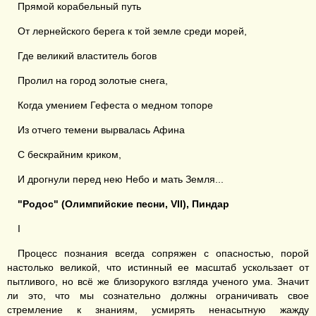
Прямой корабельный путь
От лернейского берега к той земле среди морей,
Где великий властитель богов
Пролил на город золотые снега,
Когда умением Гефеста о медном топоре
Из отчего темени вырвалась Афина
С бескрайним криком,
И дрогнули перед нею Небо и мать Земля...
"Родос" (Олимпийские песни, VII), Пиндар
I
Процесс познания всегда сопряжен с опасностью, порой
настолько великой, что истинный ее масштаб ускользает от
пытливого, но всё же близорукого взгляда ученого ума. Значит
ли это, что мы сознательно должны ограничивать свое
стремление к знаниям, усмирять ненасытную жажду