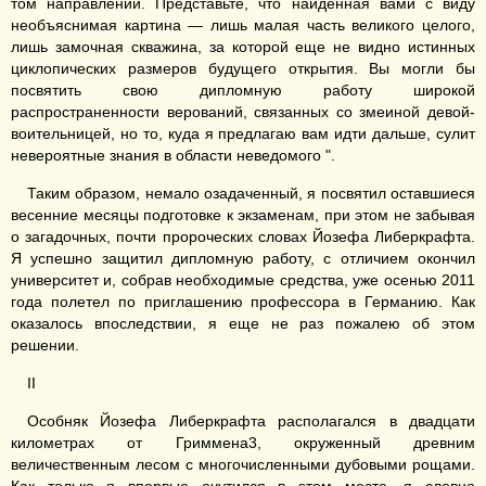
том направлении. Представьте, что найденная вами с виду
необъяснимая картина — лишь малая часть великого целого,
лишь замочная скважина, за которой еще не видно истинных
циклопических размеров будущего открытия. Вы могли бы
посвятить свою дипломную работу широкой
распространенности верований, связанных со змеиной девой-
воительницей, но то, куда я предлагаю вам идти дальше, сулит
невероятные знания в области неведомого ".
Таким образом, немало озадаченный, я посвятил оставшиеся
весенние месяцы подготовке к экзаменам, при этом не забывая
о загадочных, почти пророческих словах Йозефа Либеркрафта.
Я успешно защитил дипломную работу, с отличием окончил
университет и, собрав необходимые средства, уже осенью 2011
года полетел по приглашению профессора в Германию. Как
оказалось впоследствии, я еще не раз пожалею об этом
решении.
II
Особняк Йозефа Либеркрафта располагался в двадцати
километрах от Гриммена3, окруженный древним
величественным лесом с многочисленными дубовыми рощами.