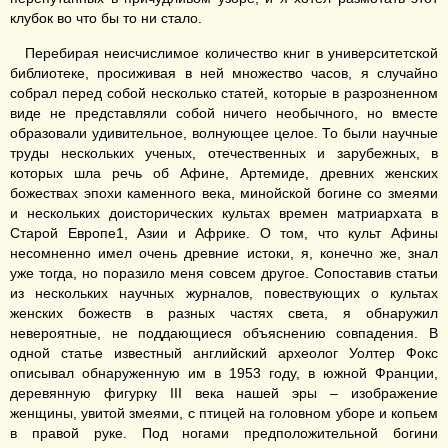
клубок во что бы то ни стало.
Перебирая неисчислимое количество книг в университетской
библиотеке, просиживая в ней множество часов, я случайно
собрал перед собой несколько статей, которые в разрозненном
виде не представляли собой ничего необычного, но вместе
образовали удивительное, волнующее целое. То были научные
труды нескольких ученых, отечественных и зарубежных, в
которых шла речь об Афине, Артемиде, древних женских
божествах эпохи каменного века, минойской богине со змеями
и нескольких доисторических культах времен матриархата в
Старой Европе1, Азии и Африке. О том, что культ Афины
несомненно имел очень древние истоки, я, конечно же, знал
уже тогда, но поразило меня совсем другое. Сопоставив статьи
из нескольких научных журналов, повествующих о культах
женских божеств в разных частях света, я обнаружил
невероятные, не поддающиеся объяснению совпадения. В
одной статье известный английский археолог Уолтер Фокс
описывал обнаруженную им в 1953 году, в южной Франции,
деревянную фигурку III века нашей эры ‒ изображение
женщины, увитой змеями, с птицей на головном уборе и копьем
в правой руке. Под ногами предположительной богини