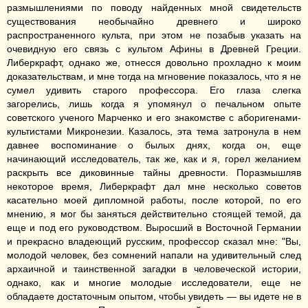
размышлениями по поводу найденных мной свидетельств
существования необычайно древнего и широко
распространенного культа, при этом не позабыв указать на
очевидную его связь с культом Афины в Древней Греции.
Либеркрафт, однако же, отнесся довольно прохладно к моим
доказательствам, и мне тогда на мгновение показалось, что я не
сумел удивить старого профессора. Его глаза слегка
загорелись, лишь когда я упомянул о печальном опыте
советского ученого Марченко и его знакомстве с аборигенами-
культистами Микронезии. Казалось, эта тема затронула в нем
давнее воспоминание о былых днях, когда он, еще
начинающий исследователь, так же, как и я, горел желанием
раскрыть все диковинные тайны древности. Поразмышляв
некоторое время, Либеркрафт дал мне несколько советов
касательно моей дипломной работы, после которой, по его
мнению, я мог бы заняться действительно стоящей темой, да
еще и под его руководством. Выросший в Восточной Германии
и прекрасно владеющий русским, профессор сказал мне: "Вы,
молодой человек, без сомнений напали на удивительный след
архаичной и таинственной загадки в человеческой истории,
однако, как и многие молодые исследователи, еще не
обладаете достаточным опытом, чтобы увидеть — вы идете не в