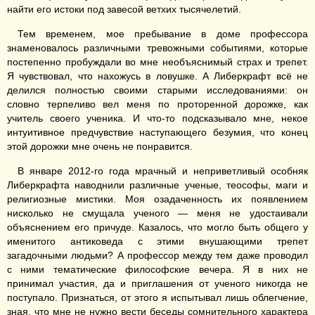
найти его истоки под завесой ветхих тысячелетий.
Тем временем, мое пребывание в доме профессора
знаменовалось различными тревожными событиями, которые
постепенно пробуждали во мне необъяснимый страх и трепет.
Я чувствовал, что нахожусь в ловушке. А Либеркрафт всё не
делился полностью своими старыми исследованиями: он
словно терпеливо вел меня по проторенной дорожке, как
учитель своего ученика. И что-то подсказывало мне, некое
интуитивное предчувствие наступающего безумия, что конец
этой дорожки мне очень не понравится.
В январе 2012-го года мрачный и неприветливый особняк
Либеркрафта наводнили различные ученые, теософы, маги и
религиозные мистики. Моя озадаченность их появлением
нисколько не смущала ученого — меня не удостаивали
объяснением его причуде. Казалось, что могло быть общего у
именитого антиковеда с этими внушающими трепет
загадочными людьми? А профессор между тем даже проводил
с ними тематические философские вечера. Я в них не
принимал участия, да и приглашения от ученого никогда не
поступало. Признаться, от этого я испытывал лишь облегчение,
зная, что мне не нужно вести беседы сомнительного характера