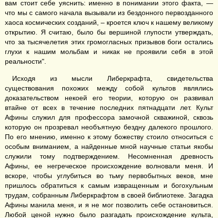
вам стоит себе уяснить: именно в понимании этого факта, —
что мы с самого начала вызывали из бездонного первозданного
хаоса космических созданий, ‒ кроется ключ к нашему великому
открытию. Я считаю, было бы вершиной глупости утверждать,
что за тысячелетия этих громогласных призывов боги остались
глухи к нашим мольбам и никак не проявили себя в этой
реальности".
Исходя из мысли Либеркрафта, свидетельства
существования похожих между собой культов являлись
доказательством некоей его теории, которую он развивал
втайне от всех в течение последних пятнадцати лет. Культ
Афины служил для профессора замочной скважиной, сквозь
которую он прозревал необъятную бездну далекого прошлого.
По его мнению, именно к этому божеству стоило относиться с
особым вниманием, а найденные мной научные статьи якобы
служили тому подтверждением. Несомненная древность
Афины, ее негреческое происхождение волновали меня. И
вскоре, чтобы углубиться во тьму первобытных веков, мне
пришлось обратиться к самым извращенным и богохульным
трудам, собранным Либеркрафтом в своей библиотеке. Загадка
Афины манила меня, и я не мог позволить себе остановиться.
Любой ценой нужно было разгадать происхождение культа,