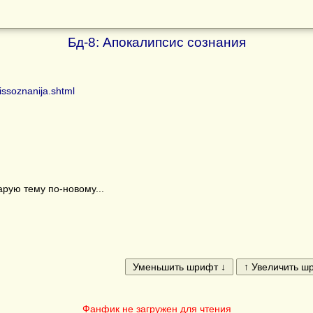
Бд-8: Апокалипсис сознания
issoznanija.shtml
рую тему по-новому...
Фанфик не загружен для чтения