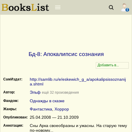
Бд-8: Апокалипсис сознания
http://samlib.ru/e/eskewich_g_a/apokalipsissoznanij
СамИздат:
a.shtml
Эльф
Автор:
ещё 32 произведения
Однажды в сказке
Фандом:
Фантастика
,
Хоррор
Жанры:
25.04.2008 — 21.10.2009
Опубликован:
Сны Арка своеобразны и ужасны. На старую тему
Аннотация:
по-новому...